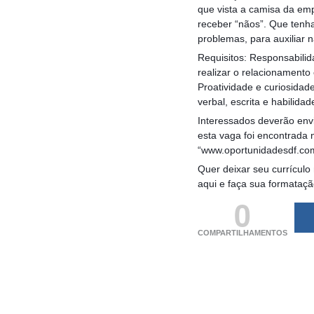
que vista a camisa da emp
receber “nãos”. Que tenha
problemas, para auxiliar 
Requisitos: Responsabilid
realizar o relacionamento
Proatividade e curiosida
verbal, escrita e habilid
Interessados deverão envi
esta vaga foi encontrada 
“www.oportunidadesdf.co
Quer deixar seu currículo
aqui e faça sua formataç
0
COMPARTILHAMENTOS
(adsbygoogle = windo
[]).push({});