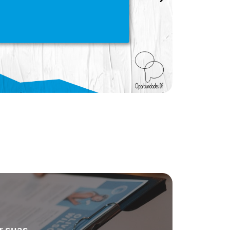
r suas