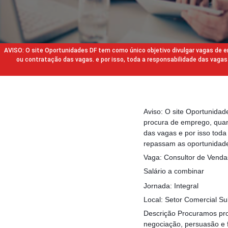
AVISO: O site Oportunidades DF tem como único objetivo divulgar vagas de
ou contratação das vagas. e por isso, toda a responsabilidade das va
Aviso: O site Oportunida
procura de emprego, quan
das vagas e por isso tod
repassam as oportunidade
Vaga: Consultor de Venda
Salário a combinar
Jornada: Integral
Local: Setor Comercial Su
Descrição Procuramos pro
negociação, persuasão e 