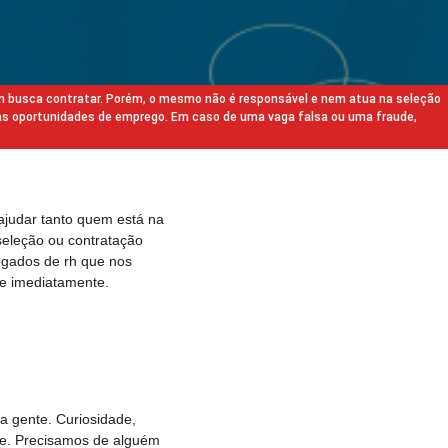
m busca contratar. Porém, o mesmo não é responsável e nem atua na seleção
as oportunidades de emprego. Em caso de uma vaga falsa ou uma fraude,
ajudar tanto quem está na
eleção ou contratação
egados de rh que nos
e imediatamente.
a gente. Curiosidade,
pe. Precisamos de alguém