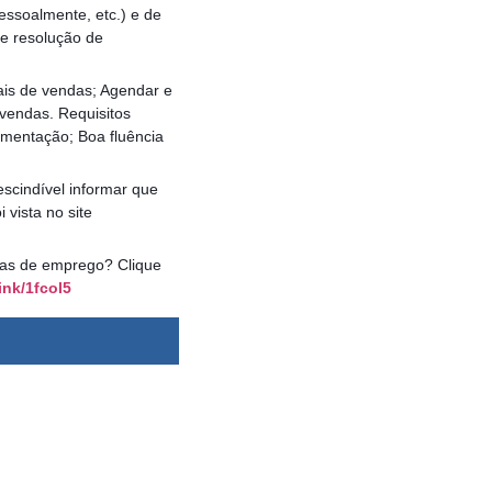
essoalmente, etc.) e de
de resolução de
ais de vendas; Agendar e
 vendas. Requisitos
umentação; Boa fluência
scindível informar que
vista no site
agas de emprego? Clique
ink/1fcol5
dsbygoogle ||