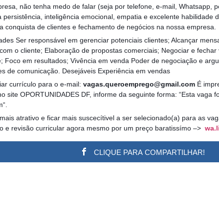
resa, não tenha medo de falar (seja por telefone, e-mail, Whatsapp, p
 persistência, inteligência emocional, empatia e excelente habilidade 
na conquista de clientes e fechamento de negócios na nossa empresa.
ades Ser responsável em gerenciar potenciais clientes; Alcançar mens
 com o cliente; Elaboração de propostas comerciais; Negociar e fechar
de; Foco em resultados; Vivência em venda Poder de negociação e arg
ades de comunicação. Desejáveis Experiência em vendas
ar currículo para o e-mail:
vagas.queroemprego@gmail.com
É impre
no site OPORTUNIDADES DF, informe da seguinte forma: “Esta vaga foi 
m“.
 mais atrativo e ficar mais suscecítivel a ser selecionado(a) para as v
ão e revisão curricular agora mesmo por um preço baratissímo –>
wa.l
CLIQUE PARA COMPARTILHAR!
w.adsbygoogle || []).push({}); (adsbygoogle = window.a