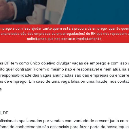
 emprego e com isso ajudar tanto quem está à procura de emprego, quanto que
gas anunciadas são das empresas ou encarregadas(os) do RH que nos repassam 
solicitamos que nos contate imediatamente.
des DF tem como único objetivo divulgar vagas de emprego e com isso 
to quer contratar. Porém o mesmo não é responsável e nem atua na s
a responsabilidade das vagas anunciadas são das empresas ou encarr
s de emprego. Em caso de uma vaga falsa ou uma fraude, nos contat
s
l, DF
fissionais apaixonados por vendas com vontade de crescer junto com 
fome de conhecimento são essenciais para fazer parte da nossa equi