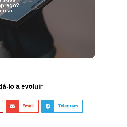
emprego?
cular
á-lo a evoluir
Email
Telegram