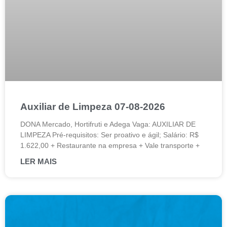
Auxiliar de Limpeza 07-08-2026
DONA Mercado, Hortifruti e Adega Vaga: AUXILIAR DE
LIMPEZA Pré-requisitos: Ser proativo e ágil; Salário: R$
1.622,00 + Restaurante na empresa + Vale transporte +
LER MAIS