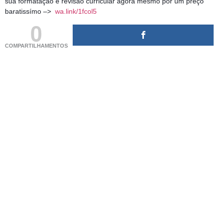
sua formatação e revisão curricular agora mesmo por um preço
baratissímo –>
wa.link/1fcol5
0
COMPARTILHAMENTOS
(adsbygoogle = window.adsbygoogle || []).push({});
(adsbygoogle = window.adsbygoogle || []).push({});