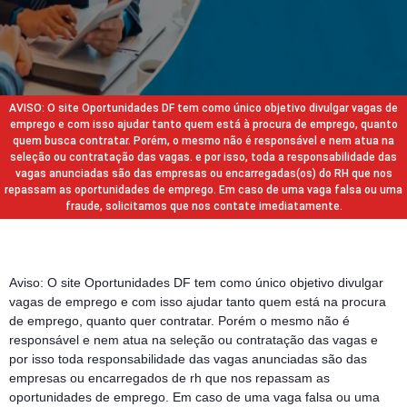
AVISO: O site Oportunidades DF tem como único objetivo divulgar vagas de
emprego e com isso ajudar tanto quem está à procura de emprego, quanto
quem busca contratar. Porém, o mesmo não é responsável e nem atua na
seleção ou contratação das vagas. e por isso, toda a responsabilidade das
vagas anunciadas são das empresas ou encarregadas(os) do RH que nos
repassam as oportunidades de emprego. Em caso de uma vaga falsa ou uma
fraude, solicitamos que nos contate imediatamente.
Aviso: O site Oportunidades DF tem como único objetivo divulgar
vagas de emprego e com isso ajudar tanto quem está na procura
de emprego, quanto quer contratar. Porém o mesmo não é
responsável e nem atua na seleção ou contratação das vagas e
por isso toda responsabilidade das vagas anunciadas são das
empresas ou encarregados de rh que nos repassam as
oportunidades de emprego. Em caso de uma vaga falsa ou uma