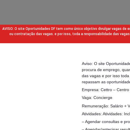
AVISO: O site Oportunidades DF tem como único objetivo divulgar vagas de
ou contratação das vagas. e por isso, toda a responsabilidade das va
Aviso: O site Oportunida
procura de emprego, quan
das vagas e por isso tod
repassam as oportunidade
Empresa: Cettro – Centro 
Vaga: Concierge
Remuneração: Salário + V
Atividades: Atividades: Inc
– Agendar consultas e pr
– Agendar/antecipar resu