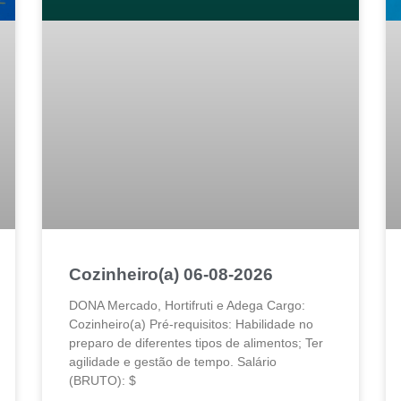
Cozinheiro(a) 06-08-2026
DONA Mercado, Hortifruti e Adega Cargo:
Cozinheiro(a) Pré-requisitos: Habilidade no
preparo de diferentes tipos de alimentos; Ter
agilidade e gestão de tempo. Salário
(BRUTO): $