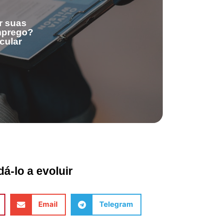
r suas
emprego?
cular
á-lo a evoluir
Email
Telegram