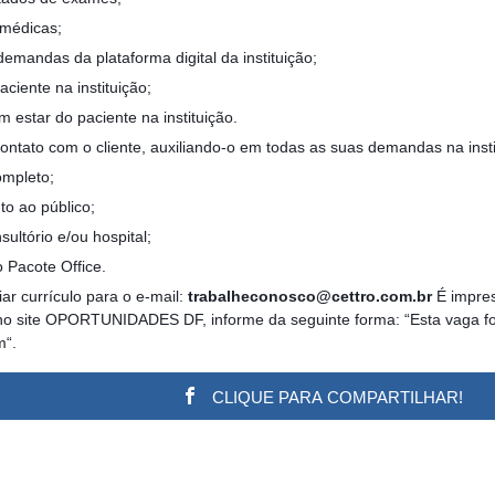
 médicas;
demandas da plataforma digital da instituição;
paciente na instituição;
m estar do paciente na instituição.
contato com o cliente, auxiliando-o em todas as suas demandas na insti
ompleto;
o ao público;
sultório e/ou hospital;
 Pacote Office.
ar currículo para o e-mail:
trabalheconosco@cettro.com.br
É impres
no site OPORTUNIDADES DF, informe da seguinte forma: “Esta vaga foi 
m“.
CLIQUE PARA COMPARTILHAR!
w.adsbygoogle || []).push({}); (adsbygoogle = window.a