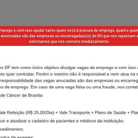
 emprego e com isso ajudar tanto quem está à procura de emprego, quanto que
gas anunciadas são das empresas ou encarregadas(os) do RH que nos repassam 
solicitamos que nos contate imediatamente.
des DF tem como único objetivo divulgar vagas de emprego e com isso 
to quer contratar. Porém o mesmo não é responsável e nem atua na s
a responsabilidade das vagas anuciadas são das empresas ou encarre
s de emprego. Em caso de uma vaga falsa ou uma fraude, nos contat
de Câncer de Brasília
ale Refeição (R$ 25,00/Dia) + Vale Transporte + Plano de Saúde + Pla
luir e atualizar o cadastro de pacientes e médicos da instituição;
ocedimentos;
ltados de exames;