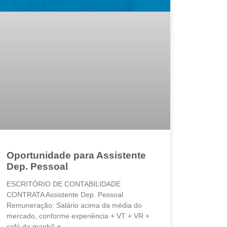
Oportunidade para Assistente
Dep. Pessoal
ESCRITÓRIO DE CONTABILIDADE
CONTRATA Assistente Dep. Pessoal
Remuneração: Salário acima da média do
mercado, conforme experiência + VT + VR +
café da manhã +