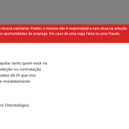
m busca contratar. Porém, o mesmo não é responsável e nem atua na seleção
as oportunidades de emprego. Em caso de uma vaga falsa ou uma fraude,
ajudar tanto quem está na
eleção ou contratação
gados de rh que nos
e imediatamente.
no Odontológico.