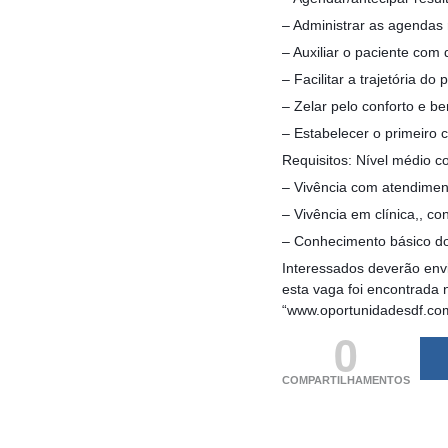
– Administrar as agendas
– Auxiliar o paciente com 
– Facilitar a trajetória do 
– Zelar pelo conforto e be
– Estabelecer o primeiro 
Requisitos: Nível médio c
– Vivência com atendiment
– Vivência em clínica,, con
– Conhecimento básico do
Interessados deverão envi
esta vaga foi encontrada 
“www.oportunidadesdf.co
0
COMPARTILHAMENTOS
(adsbygoogle = windo
[]).push({});