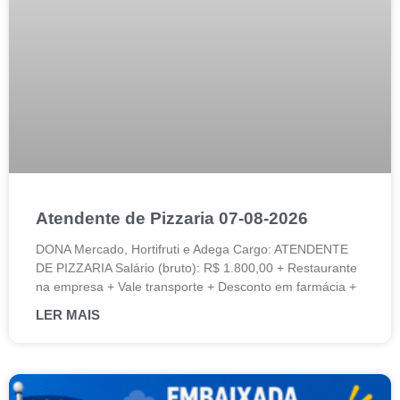
Atendente de Pizzaria 07-08-2026
DONA Mercado, Hortifruti e Adega Cargo: ATENDENTE
DE PIZZARIA Salário (bruto): R$ 1.800,00 + Restaurante
na empresa + Vale transporte + Desconto em farmácia +
LER MAIS