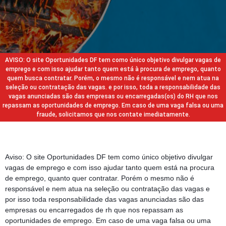
AVISO: O site Oportunidades DF tem como único objetivo divulgar vagas de
emprego e com isso ajudar tanto quem está à procura de emprego, quanto
quem busca contratar. Porém, o mesmo não é responsável e nem atua na
seleção ou contratação das vagas. e por isso, toda a responsabilidade das
vagas anunciadas são das empresas ou encarregadas(os) do RH que nos
repassam as oportunidades de emprego. Em caso de uma vaga falsa ou uma
fraude, solicitamos que nos contate imediatamente.
Aviso: O site Oportunidades DF tem como único objetivo divulgar
vagas de emprego e com isso ajudar tanto quem está na procura
de emprego, quanto quer contratar. Porém o mesmo não é
responsável e nem atua na seleção ou contratação das vagas e
por isso toda responsabilidade das vagas anunciadas são das
empresas ou encarregados de rh que nos repassam as
oportunidades de emprego. Em caso de uma vaga falsa ou uma