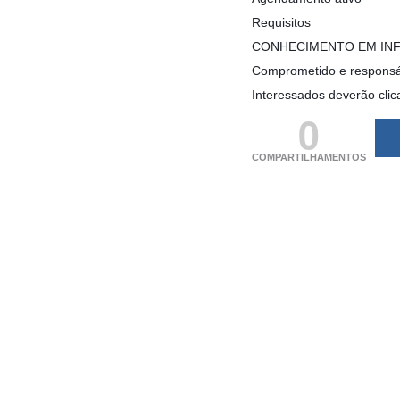
Requisitos
CONHECIMENTO EM INF
Comprometido e responsáve
Interessados deverão clic
0
COMPARTILHAMENTOS
(adsbygoogle = windo
[]).push({});