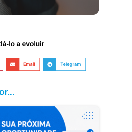
á-lo a evoluir
Email
Telegram
r...