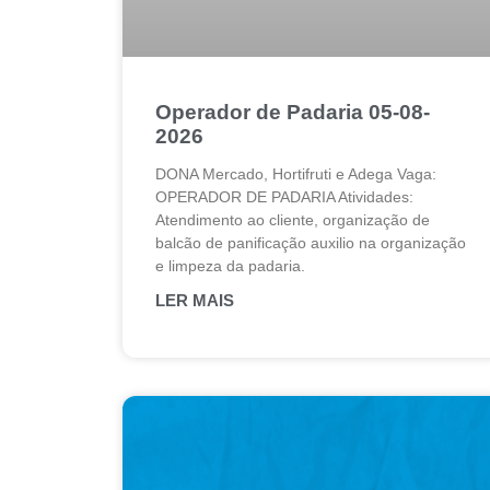
Operador de Padaria 05-08-
2026
DONA Mercado, Hortifruti e Adega Vaga:
OPERADOR DE PADARIA Atividades:
Atendimento ao cliente, organização de
balcão de panificação auxilio na organização
e limpeza da padaria.
LER MAIS