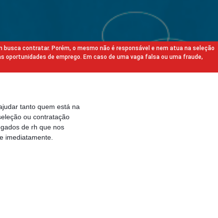
m busca contratar. Porém, o mesmo não é responsável e nem atua na seleção
as oportunidades de emprego. Em caso de uma vaga falsa ou uma fraude,
ajudar tanto quem está na
eleção ou contratação
egados de rh que nos
e imediatamente.