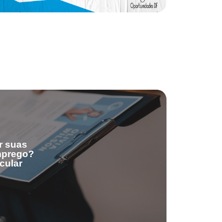
r suas
emprego?
cular