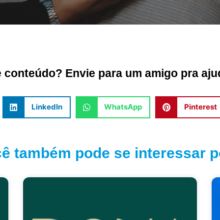
conteúdo? Envie para um amigo pra ajud
LinkedIn
WhatsApp
Pinterest
ê também pode se interessar po