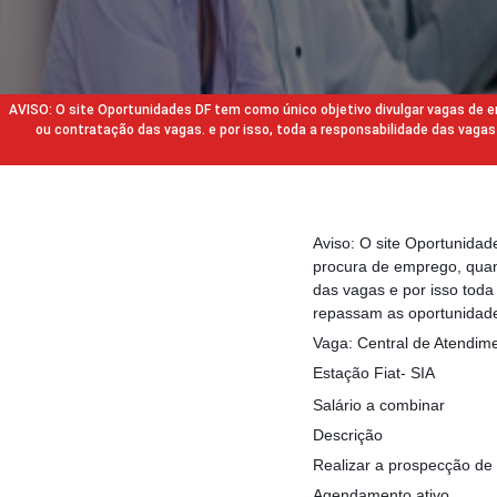
AVISO: O site Oportunidades DF tem como único objetivo divulgar vagas de
ou contratação das vagas. e por isso, toda a responsabilidade das va
Aviso: O site Oportunida
procura de emprego, quan
das vagas e por isso tod
repassam as oportunidade
Vaga: Central de Atendim
Estação Fiat- SIA
Salário a combinar
Descrição
Realizar a prospecção de 
Agendamento ativo