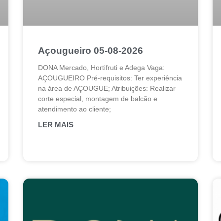
Açougueiro 05-08-2026
DONA Mercado, Hortifruti e Adega Vaga:
AÇOUGUEIRO Pré-requisitos: Ter experiência
na área de AÇOUGUE; Atribuições: Realizar
corte especial, montagem de balcão e
atendimento ao cliente;
LER MAIS