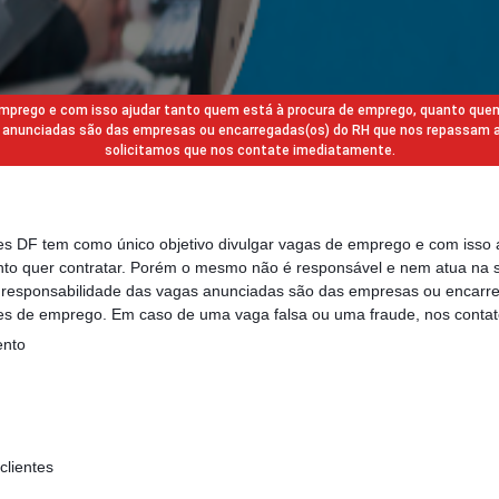
 emprego e com isso ajudar tanto quem está à procura de emprego, quanto que
gas anunciadas são das empresas ou encarregadas(os) do RH que nos repassam 
solicitamos que nos contate imediatamente.
des DF tem como único objetivo divulgar vagas de emprego e com isso 
to quer contratar. Porém o mesmo não é responsável e nem atua na s
a responsabilidade das vagas anunciadas são das empresas ou encarr
s de emprego. Em caso de uma vaga falsa ou uma fraude, nos contat
ento
clientes