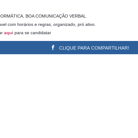
ORMÁTICA, BOA COMUNICAÇÃO VERBAL.
l com horários e regras, organizado, pró ativo.
ar
aqui
para se candidatar
CLIQUE PARA COMPARTILHAR!
w.adsbygoogle || []).push({}); (adsbygoogle = window.a