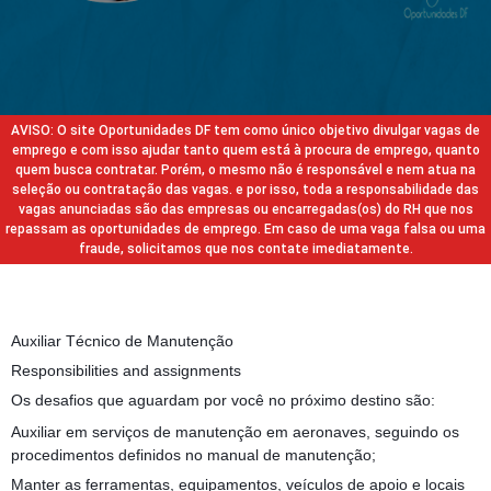
AVISO: O site Oportunidades DF tem como único objetivo divulgar vagas de
emprego e com isso ajudar tanto quem está à procura de emprego, quanto
quem busca contratar. Porém, o mesmo não é responsável e nem atua na
seleção ou contratação das vagas. e por isso, toda a responsabilidade das
vagas anunciadas são das empresas ou encarregadas(os) do RH que nos
repassam as oportunidades de emprego. Em caso de uma vaga falsa ou uma
fraude, solicitamos que nos contate imediatamente.
Auxiliar Técnico de Manutenção
Responsibilities and assignments
Os desafios que aguardam por você no próximo destino são:
Auxiliar em serviços de manutenção em aeronaves, seguindo os
procedimentos definidos no manual de manutenção;
Manter as ferramentas, equipamentos, veículos de apoio e locais