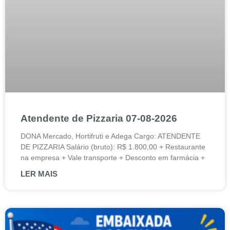
Atendente de Pizzaria 07-08-2026
DONA Mercado, Hortifruti e Adega Cargo: ATENDENTE
DE PIZZARIA Salário (bruto): R$ 1.800,00 + Restaurante
na empresa + Vale transporte + Desconto em farmácia +
LER MAIS