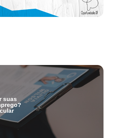
r suas
emprego?
cular