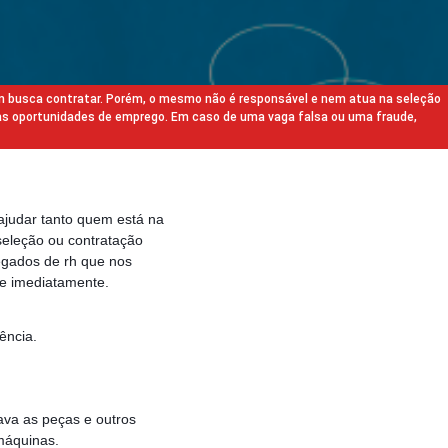
m busca contratar. Porém, o mesmo não é responsável e nem atua na seleção
as oportunidades de emprego. Em caso de uma vaga falsa ou uma fraude,
ajudar tanto quem está na
eleção ou contratação
egados de rh que nos
e imediatamente.
ência.
Lava as peças e outros
máquinas.