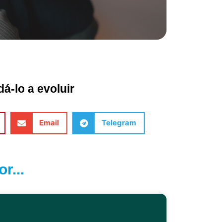
á-lo a evoluir
Email
Telegram
r...