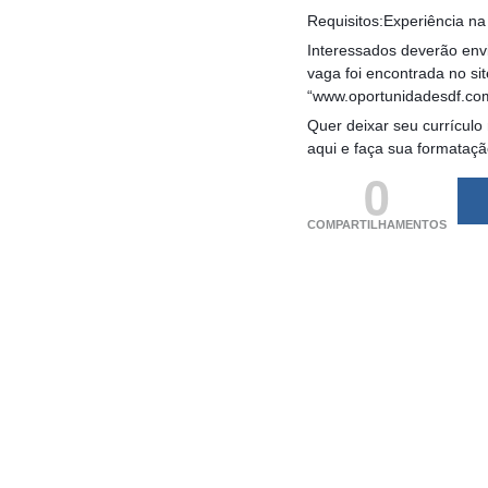
Requisitos:Experiência na
Interessados deverão envi
vaga foi encontrada no si
“www.oportunidadesdf.co
Quer deixar seu currículo
aqui e faça sua formataç
0
COMPARTILHAMENTOS
(adsbygoogle = windo
[]).push({});