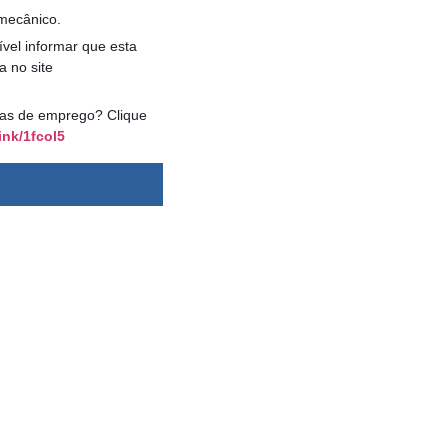
 mecânico.
vel informar que esta
a no site
agas de emprego? Clique
ink/1fcol5
dsbygoogle ||