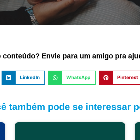
conteúdo? Envie para um amigo pra ajud
LinkedIn
WhatsApp
Pinterest
ê também pode se interessar po