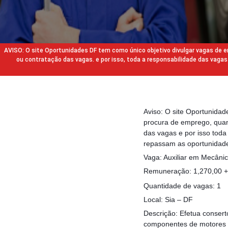
AVISO: O site Oportunidades DF tem como único objetivo divulgar vagas de
ou contratação das vagas. e por isso, toda a responsabilidade das va
Aviso: O site Oportunida
procura de emprego, quan
das vagas e por isso tod
repassam as oportunidade
Vaga: Auxiliar em Mecâni
Remuneração: 1,270,00 + 
Quantidade de vagas: 1
Local: Sia – DF
Descrição: Efetua consert
componentes de motores 