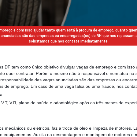
 emprego e com isso ajudar tanto quem está à procura de emprego, quanto que
gas anunciadas são das empresas ou encarregadas(os) do RH que nos repassam 
solicitamos que nos contate imediatamente.
des DF tem como único objetivo divulgar vagas de emprego e com isso 
to quer contratar. Porém o mesmo não é responsável e nem atua na s
a responsabilidade das vagas anunciadas são das empresas ou encarr
s de emprego. Em caso de uma vaga falsa ou uma fraude, nos contat
ca
V.T, V.R, plano de saúde e odontológico após os três meses de experi
os mecânicos ou elétricos, faz a troca de óleo e limpeza de motores. 
e equipamentos. Auxilia na desmontagem e montagem de motores e 