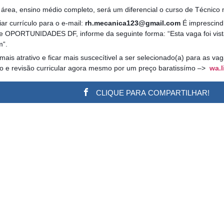
 área, ensino médio completo, será um diferencial o curso de Técnico
ar currículo para o e-mail:
rh.mecanica123@gmail.com
É imprescindí
te OPORTUNIDADES DF, informe da seguinte forma: “Esta vaga foi vist
m“.
 mais atrativo e ficar mais suscecítivel a ser selecionado(a) para as v
ão e revisão curricular agora mesmo por um preço baratissímo –>
wa.l
CLIQUE PARA COMPARTILHAR!
w.adsbygoogle || []).push({}); (adsbygoogle = window.a