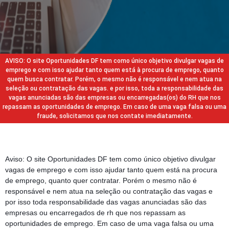
AVISO: O site Oportunidades DF tem como único objetivo divulgar vagas de
emprego e com isso ajudar tanto quem está à procura de emprego, quanto
quem busca contratar. Porém, o mesmo não é responsável e nem atua na
seleção ou contratação das vagas. e por isso, toda a responsabilidade das
vagas anunciadas são das empresas ou encarregadas(os) do RH que nos
repassam as oportunidades de emprego. Em caso de uma vaga falsa ou uma
fraude, solicitamos que nos contate imediatamente.
Aviso: O site Oportunidades DF tem como único objetivo divulgar
vagas de emprego e com isso ajudar tanto quem está na procura
de emprego, quanto quer contratar. Porém o mesmo não é
responsável e nem atua na seleção ou contratação das vagas e
por isso toda responsabilidade das vagas anunciadas são das
empresas ou encarregados de rh que nos repassam as
oportunidades de emprego. Em caso de uma vaga falsa ou uma