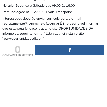
Horário: Segunda a Sábado das 09:00 às 18:00
Remuneração: R$ 1.200,00 + Vale Transporte
Interessados deverão enviar currículo para o e-mail:
recrutamento@rommaneldf.com.br
É imprescindível informar
que esta vaga foi encontrada no site OPORTUNIDADES DF,
informe da seguinte forma: “Esta vaga foi vista no site
“www.oportunidadesdf.com“.
0
COMPARTILHAMENTOS
(adsbygoogle = window.adsbygoogle || []).push({});
(adsbygoogle = window.adsbygoogle || []).push({});