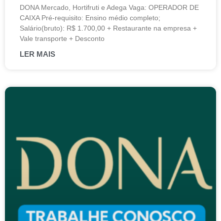
DONA Mercado, Hortifruti e Adega Vaga: OPERADOR DE
CAIXA Pré-requisito: Ensino médio completo;
Salário(bruto): R$ 1.700,00 + Restaurante na empresa +
Vale transporte + Desconto
LER MAIS