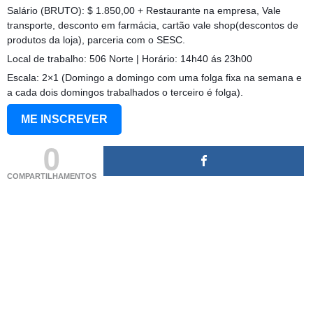
Salário (BRUTO): $ 1.850,00 + Restaurante na empresa, Vale
transporte, desconto em farmácia, cartão vale shop(descontos de
produtos da loja), parceria com o SESC.
Local de trabalho: 506 Norte | Horário: 14h40 ás 23h00
Escala: 2×1 (Domingo a domingo com uma folga fixa na semana e
a cada dois domingos trabalhados o terceiro é folga).
ME INSCREVER
0
COMPARTILHAMENTOS
(adsbygoogle = window.adsbygoogle || []).push({});
(adsbygoogle = window.adsbygoogle || []).push({});