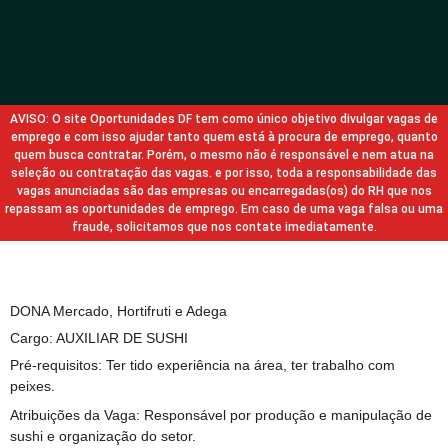
AVISO: O site Oportunidades DF tem como único objetivo divulgar vagas de
emprego e com isso ajudar tanto quem está à procura de emprego, quanto
quem busca contratar. Porém, o mesmo não é responsável e nem atua na
seleção ou contratação das vagas. e por isso, toda a responsabilidade das
vagas anunciadas são das empresas ou encarregadas(os) do RH que nos
repassam as oportunidades de emprego. Em caso de uma vaga falsa ou uma
fraude, solicitamos que nos contate imediatamente.
DONA Mercado, Hortifruti e Adega
Cargo: AUXILIAR DE SUSHI
Pré-requisitos: Ter tido experiência na área, ter trabalho com
peixes.
Atribuições da Vaga: Responsável por produção e manipulação de
sushi e organização do setor.