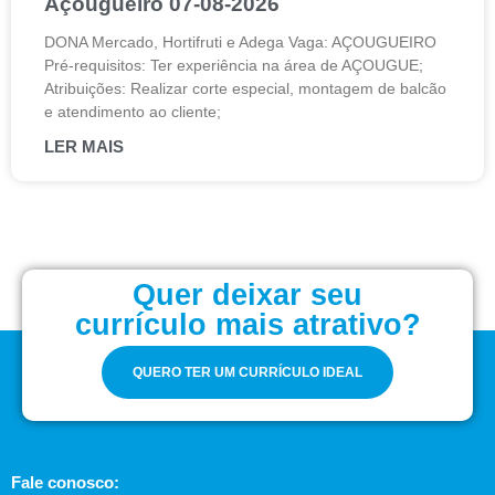
Açougueiro 07-08-2026
DONA Mercado, Hortifruti e Adega Vaga: AÇOUGUEIRO
Pré-requisitos: Ter experiência na área de AÇOUGUE;
Atribuições: Realizar corte especial, montagem de balcão
e atendimento ao cliente;
LER MAIS
Quer deixar seu
currículo mais atrativo?
QUERO TER UM CURRÍCULO IDEAL
Fale conosco: