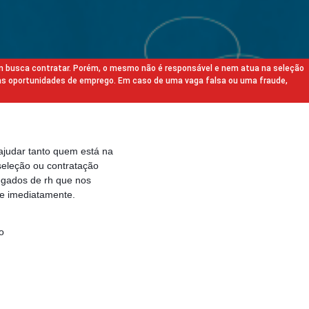
m busca contratar. Porém, o mesmo não é responsável e nem atua na seleção
as oportunidades de emprego. Em caso de uma vaga falsa ou uma fraude,
ajudar tanto quem está na
eleção ou contratação
egados de rh que nos
e imediatamente.
o