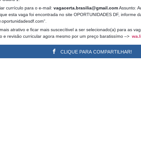
ar currículo para o e-mail:
vagacerta.brasilia@gmail.com
Assunto: Au
r que esta vaga foi encontrada no site OPORTUNIDADES DF, informe da
ww.oportunidadesdf.com“.
 mais atrativo e ficar mais suscecítivel a ser selecionado(a) para as v
ão e revisão curricular agora mesmo por um preço baratissímo –>
wa.l
CLIQUE PARA COMPARTILHAR!
w.adsbygoogle || []).push({}); (adsbygoogle = window.a