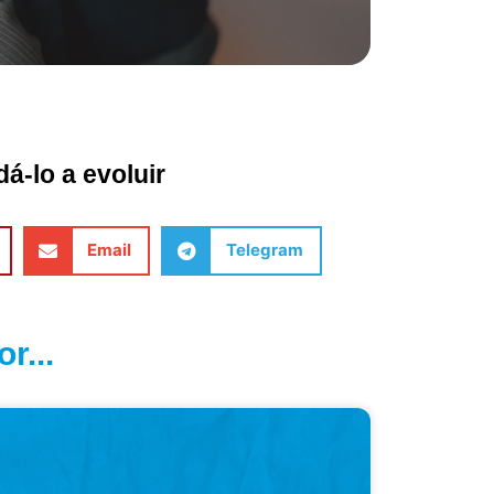
á-lo a evoluir
Email
Telegram
r...