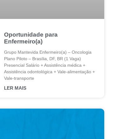
Oportunidade para
Enfermeiro(a)
Grupo Mantevida Enfermeiro(a) – Oncologia
Plano Piloto – Brasília, DF, BR (1 Vaga)
Presencial Salário + Assistência médica +
Assistência odontológica + Vale-alimentação +
Vale-transporte
LER MAIS