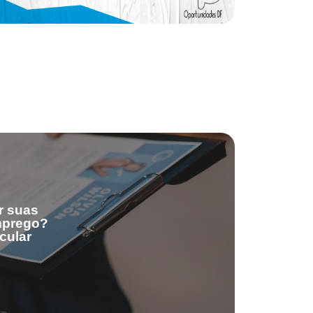
r suas
emprego?
cular