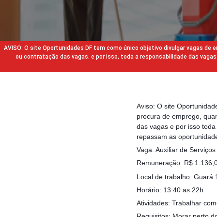
AVISO: O site Oportunidades DF tem como único objetivo divulgar vagas de
ou contratação das vagas. e por isso, toda a responsabilidade das va
Aviso: O site Oportunida
procura de emprego, quan
das vagas e por isso tod
repassam as oportunidade
Vaga: Auxiliar de Serviços
Remuneração: R$ 1.136,00
Local de trabalho: Guará 
Horário: 13:40 as 22h
Atividades: Trabalhar com
Requisitos: Morar perto d