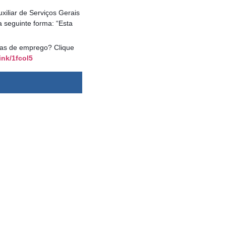
xiliar de Serviços Gerais
 seguinte forma: “Esta
agas de emprego? Clique
ink/1fcol5
dsbygoogle ||