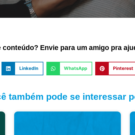
conteúdo? Envie para um amigo pra ajud
LinkedIn
WhatsApp
Pinterest
ê também pode se interessar po