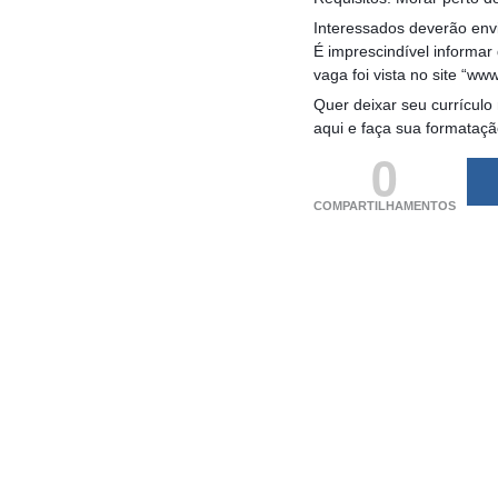
Interessados deverão envi
É imprescindível informa
vaga foi vista no site “w
Quer deixar seu currículo
aqui e faça sua formataç
0
COMPARTILHAMENTOS
(adsbygoogle = windo
[]).push({});