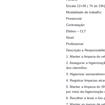
Escala 12×36 ( 7h às 19h)
Modalidade de trabalho:
Presencial
Contratação:
Efetivo – CLT
Nível:
Profissional
Descrição e Responsabili
1. Manter a limpeza do ref
2. Assegurar a higienizaç
dos utensílios;
3. Higienizar semanalmente
4. Registrar limpezas atr
5. Manter a limpeza do SN
por meio da higienização 
6. Recolher e levar o lixo
7. Manter as mesas de ref