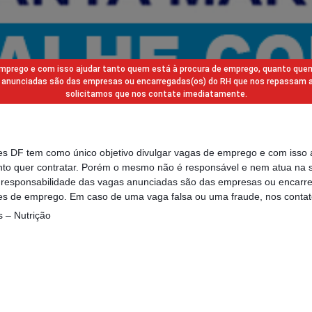
 emprego e com isso ajudar tanto quem está à procura de emprego, quanto que
gas anunciadas são das empresas ou encarregadas(os) do RH que nos repassam 
solicitamos que nos contate imediatamente.
des DF tem como único objetivo divulgar vagas de emprego e com isso 
to quer contratar. Porém o mesmo não é responsável e nem atua na s
a responsabilidade das vagas anunciadas são das empresas ou encarr
s de emprego. Em caso de uma vaga falsa ou uma fraude, nos contat
s – Nutrição