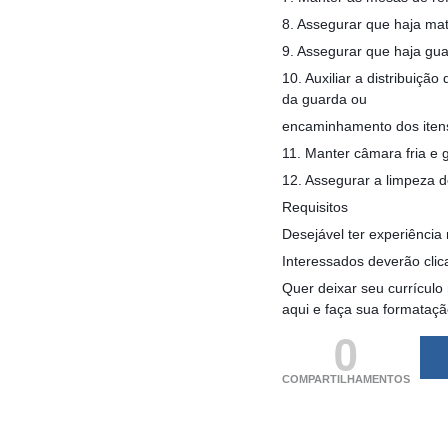
8. Assegurar que haja mat
9. Assegurar que haja gua
10. Auxiliar a distribuiç
da guarda ou
encaminhamento dos iten
11. Manter câmara fria e
12. Assegurar a limpeza d
Requisitos
Desejável ter experiência 
Interessados deverão clic
Quer deixar seu currículo
aqui e faça sua formataç
0
COMPARTILHAMENTOS
(adsbygoogle = windo
[]).push({});