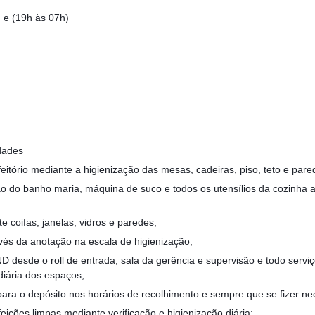
 e (19h às 07h)
dades
eitório mediante a higienização das mesas, cadeiras, piso, teto e pare
ão do banho maria, máquina de suco e todos os utensílios da cozinha a
 coifas, janelas, vidros e paredes;
avés da anotação na escala de higienização;
D desde o roll de entrada, sala da gerência e supervisão e todo serviç
diária dos espaços;
 para o depósito nos horários de recolhimento e sempre que se fizer ne
eições limpas mediante verificação e higienização diária;