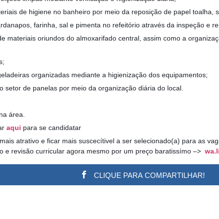
eriais de higiene no banheiro por meio da reposição de papel toalha, s
rdanapos, farinha, sal e pimenta no refeitório através da inspeção e r
ão de materiais oriundos do almoxarifado central, assim como a organi
s;
 geladeiras organizadas mediante a higienização dos equipamentos;
o setor de panelas por meio da organização diária do local.
na área.
ar
aqui
para se candidatar
 mais atrativo e ficar mais suscecítivel a ser selecionado(a) para as v
ão e revisão curricular agora mesmo por um preço baratissímo –>
wa.l
CLIQUE PARA COMPARTILHAR!
w.adsbygoogle || []).push({}); (adsbygoogle = window.a