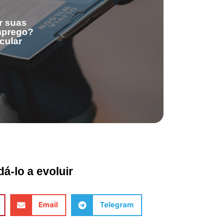
r suas
emprego?
cular
á-lo a evoluir
Email
Telegram