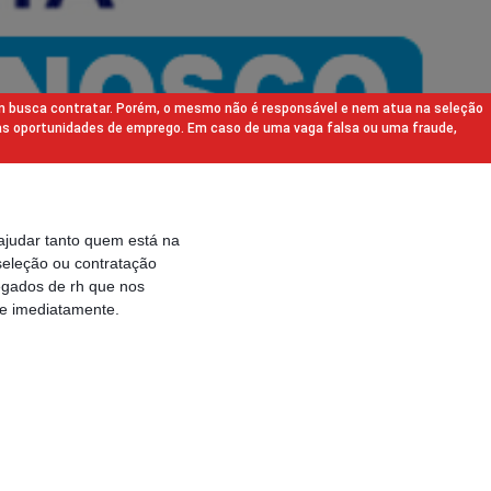
m busca contratar. Porém, o mesmo não é responsável e nem atua na seleção
as oportunidades de emprego. Em caso de uma vaga falsa ou uma fraude,
ajudar tanto quem está na
eleção ou contratação
egados de rh que nos
e imediatamente.