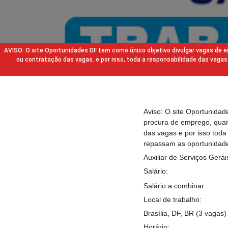
AVISO: O site Oportunidades DF tem como único objetivo divulgar vagas de
ou contratação das vagas. e por isso, toda a responsabilidade das va
Aviso: O site Oportunida
procura de emprego, quan
das vagas e por isso tod
repassam as oportunidade
Auxiliar de Serviços Gerai
Salário:
Salário a combinar
Local de trabalho:
Brasília, DF, BR (3 vagas)
Horário: