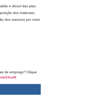
abão e álcool das pias;
eposição dos materiais;
zação dos mesmos por meio
agas de emprego? Clique
ink/1fcol5
dsbygoogle ||