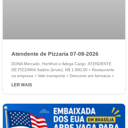
Atendente de Pizzaria 07-08-2026
DONA Mercado, Hortifruti e Adega Cargo: ATENDENTE
DE PIZZARIA Salário (bruto): R$ 1.800,00 + Restaurante
na empresa + Vale transporte + Desconto em farmácia +
LER MAIS