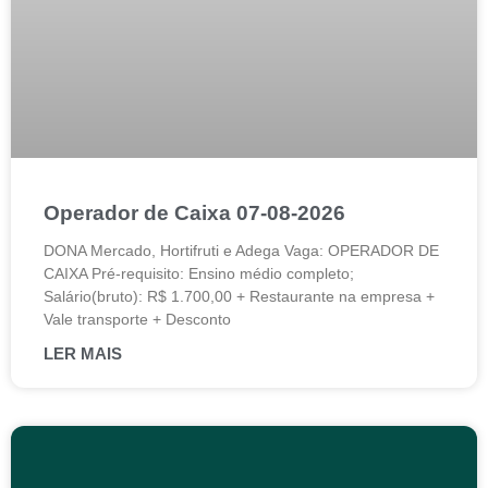
Operador de Caixa 07-08-2026
DONA Mercado, Hortifruti e Adega Vaga: OPERADOR DE
CAIXA Pré-requisito: Ensino médio completo;
Salário(bruto): R$ 1.700,00 + Restaurante na empresa +
Vale transporte + Desconto
LER MAIS