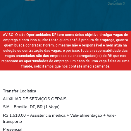
AVISO: O site Oportunidades DF tem como único objetivo divulgar vagas de
emprego e com isso ajudar tanto quem está à procura de emprego, quanto
quem busca contratar. Porém, o mesmo não é responsável e nem atua na
seleção ou contratação das vagas. e por isso, toda a responsabilidade das
vagas anunciadas são das empresas ou encarregadas(os) do RH que nos
repassam as oportunidades de emprego. Em caso de uma vaga falsa ou uma
fraude, solicitamos que nos contate imediatamente.
Transfer Logística
AUXILIAR DE SERVIÇOS GERAIS
SIA – Brasília, DF, BR (1 Vaga)
R$ 1.518,00 + Assistência médica + Vale-alimentação + Vale-
transporte
Presencial