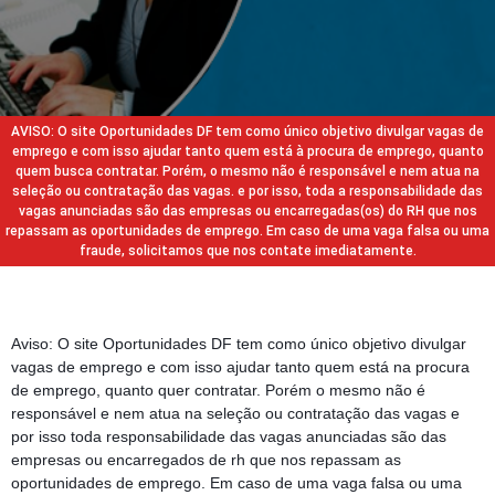
AVISO: O site Oportunidades DF tem como único objetivo divulgar vagas de
emprego e com isso ajudar tanto quem está à procura de emprego, quanto
quem busca contratar. Porém, o mesmo não é responsável e nem atua na
seleção ou contratação das vagas. e por isso, toda a responsabilidade das
vagas anunciadas são das empresas ou encarregadas(os) do RH que nos
repassam as oportunidades de emprego. Em caso de uma vaga falsa ou uma
fraude, solicitamos que nos contate imediatamente.
Aviso: O site Oportunidades DF tem como único objetivo divulgar
vagas de emprego e com isso ajudar tanto quem está na procura
de emprego, quanto quer contratar. Porém o mesmo não é
responsável e nem atua na seleção ou contratação das vagas e
por isso toda responsabilidade das vagas anunciadas são das
empresas ou encarregados de rh que nos repassam as
oportunidades de emprego. Em caso de uma vaga falsa ou uma