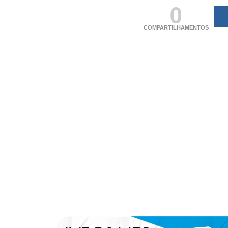
0
COMPARTILHAMENTOS
(adsbygoogle = windo
[]).push({});