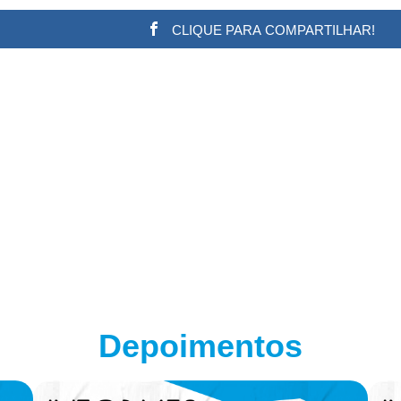
CLIQUE PARA COMPARTILHAR!
w.adsbygoogle || []).push({}); (adsbygoogle = window.a
Depoimentos