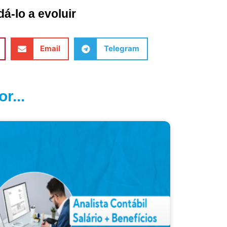
á-lo a evoluir
Email
Telegram
r...