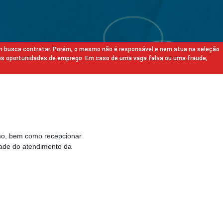
m busca contratar. Porém, o mesmo não é responsável e nem atua na seleção
as oportunidades de emprego. Em caso de uma vaga falsa ou uma fraude,
smo, bem como recepcionar
idade do atendimento da