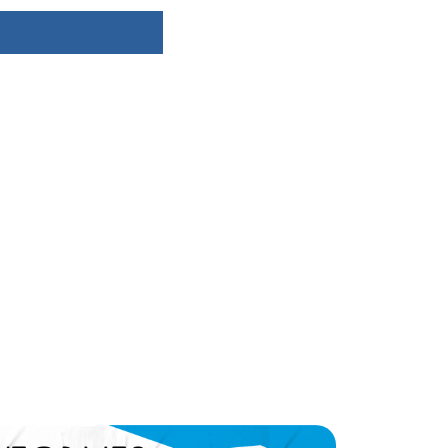
dsbygoogle ||