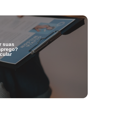
r suas
emprego?
cular