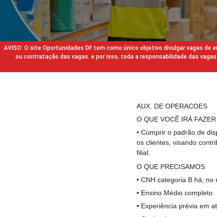
AVISO: O site Oportunidades DF tem como único objetivo divulgar vagas de
ou contratação das vagas. e por isso, toda a responsabilidade das va
AUX. DE OPERACOES
O QUE VOCÊ IRÁ FAZE
• Cumprir o padrão de dis
os clientes, visando contr
filial.
O QUE PRECISAMOS
• CNH categoria B há, no
• Ensino Médio completo
• Experiência prévia em a