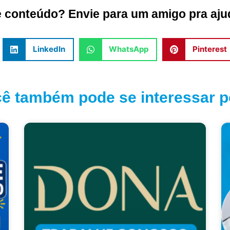
conteúdo? Envie para um amigo pra ajud
LinkedIn
WhatsApp
Pinterest
ê também pode se interessar po