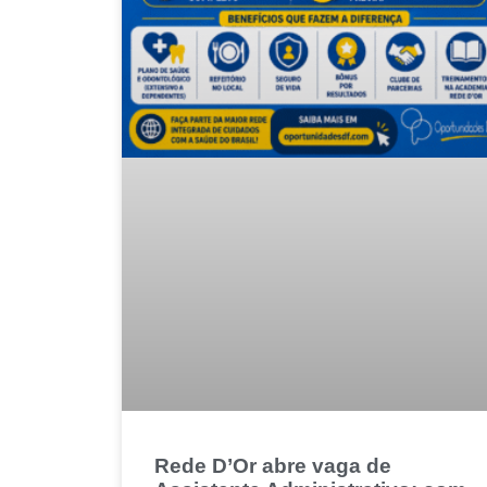
Rede D’Or abre vaga de