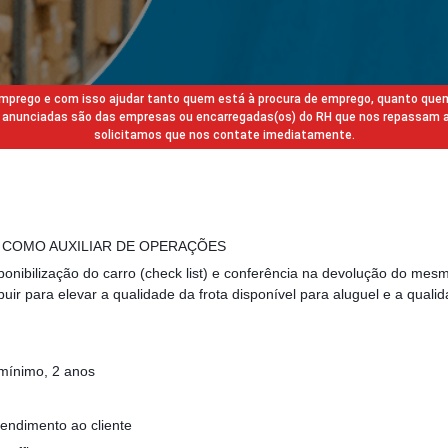
 emprego e com isso ajudar tanto quem está à procura de emprego, quanto que
gas anunciadas são das empresas ou encarregadas(os) do RH que nos repassam 
solicitamos que nos contate imediatamente.
R COMO AUXILIAR DE OPERAÇÕES
ponibilização do carro (check list) e conferência na devolução do me
ibuir para elevar a qualidade da frota disponível para aluguel e a qual
 mínimo, 2 anos
tendimento ao cliente