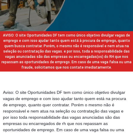
AVISO: O site Oportunidades DF tem como único objetivo divulgar vagas de
emprego e com isso ajudar tanto quem está à procura de emprego, quanto
quem busca contratar. Porém, o mesmo não é responsável e nem atua na
seleção ou contratação das vagas. e por isso, toda a responsabilidade das
vagas anunciadas são das empresas ou encarregadas(os) do RH que nos
repassam as oportunidades de emprego. Em caso de uma vaga falsa ou uma
fraude, solicitamos que nos contate imediatamente.
Aviso: O site Oportunidades DF tem como único objetivo divulgar
vagas de emprego e com isso ajudar tanto quem está na procura
de emprego, quanto quer contratar. Porém o mesmo não é
responsável e nem atua na seleção ou contratação das vagas e
por isso toda responsabilidade das vagas anunciadas são das
empresas ou encarregados de rh que nos repassam as
oportunidades de emprego. Em caso de uma vaga falsa ou uma