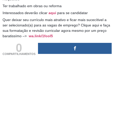
Ter trabalhado em obras ou reforma
Interessados deverão clicar
aqui
para se candidatar
Quer deixar seu currículo mais atrativo e ficar mais sucecítivel a
ser selecionado(a) para as vagas de emprego? Clique aqui e faça
sua formatação e revisão curricular agora mesmo por um preço
baratissímo –>
wa.link/1fcol5
0
COMPARTILHAMENTOS
(adsbygoogle = window.adsbygoogle || []).push({});
(adsbygoogle = window.adsbygoogle || []).push({});