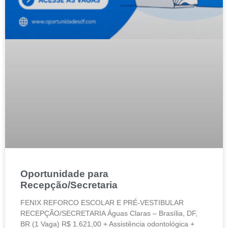
Oportunidade para
Recepção/Secretaria
FENIX REFORCO ESCOLAR E PRÉ-VESTIBULAR
RECEPÇÃO/SECRETARIA Águas Claras – Brasília, DF,
BR (1 Vaga) R$ 1.621,00 + Assistência odontológica +