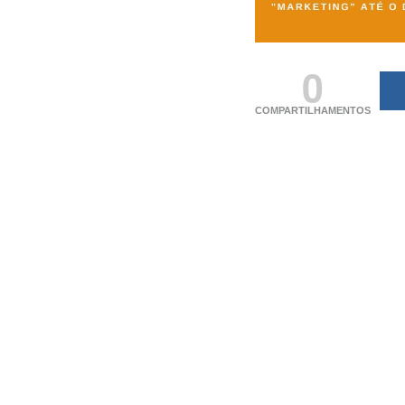
0
COMPARTILHAMENTOS
(adsbygoogle = windo
[]).push({});