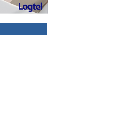
dsbygoogle ||