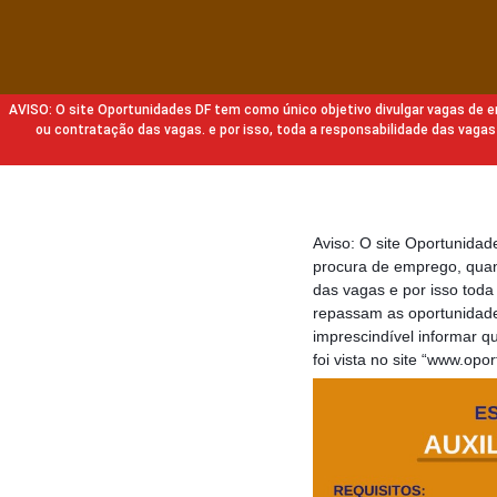
AVISO: O site Oportunidades DF tem como único objetivo divulgar vagas de
ou contratação das vagas. e por isso, toda a responsabilidade das va
Aviso: O site Oportunida
procura de emprego, quan
das vagas e por isso tod
repassam as oportunidade
imprescindível informar 
foi vista no site “www.opo