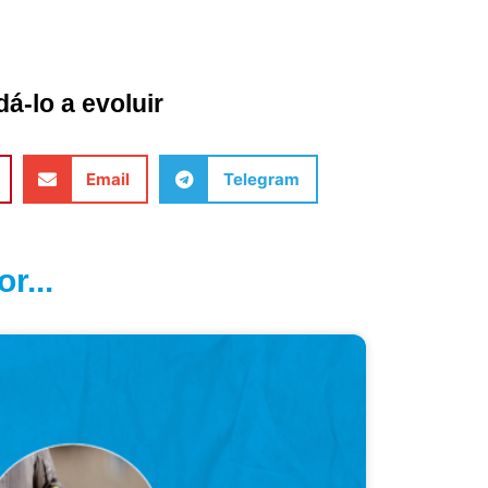
á-lo a evoluir
Email
Telegram
r...