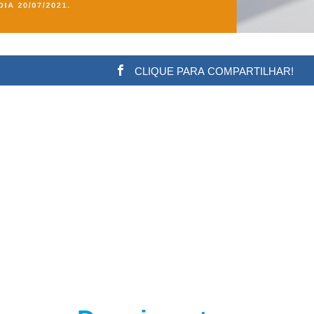
CLIQUE PARA COMPARTILHAR!
w.adsbygoogle || []).push({}); (adsbygoogle = window.a