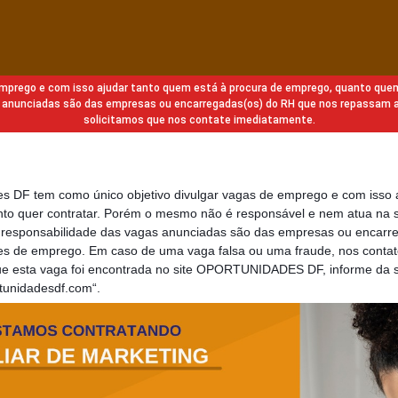
 emprego e com isso ajudar tanto quem está à procura de emprego, quanto que
gas anunciadas são das empresas ou encarregadas(os) do RH que nos repassam 
solicitamos que nos contate imediatamente.
des DF tem como único objetivo divulgar vagas de emprego e com isso 
to quer contratar. Porém o mesmo não é responsável e nem atua na s
a responsabilidade das vagas anunciadas são das empresas ou encarr
s de emprego. Em caso de uma vaga falsa ou uma fraude, nos contat
que esta vaga foi encontrada no site OPORTUNIDADES DF, informe da s
rtunidadesdf.com“.