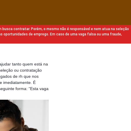
m busca contratar. Porém, o mesmo não é responsável e nem atua na seleção
as oportunidades de emprego. Em caso de uma vaga falsa ou uma fraude,
ajudar tanto quem está na
eleção ou contratação
egados de rh que nos
e imediatamente. É
eguinte forma: “Esta vaga