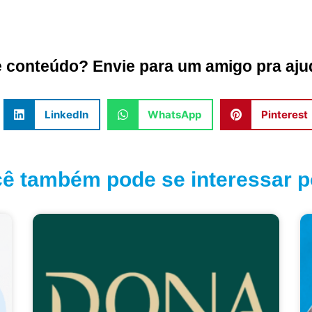
conteúdo? Envie para um amigo pra ajud
LinkedIn
WhatsApp
Pinterest
ê também pode se interessar po