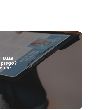
r suas
emprego?
cular