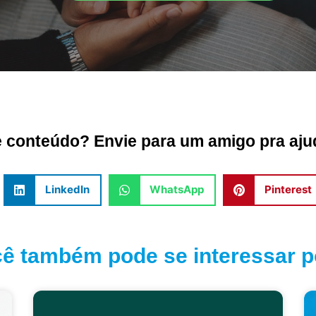
conteúdo? Envie para um amigo pra ajud
LinkedIn
WhatsApp
Pinterest
ê também pode se interessar po