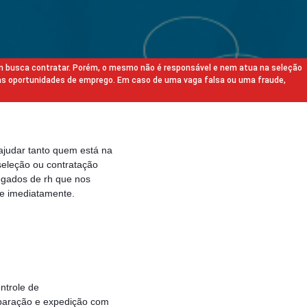
m busca contratar. Porém, o mesmo não é responsável e nem atua na seleção
as oportunidades de emprego. Em caso de uma vaga falsa ou uma fraude,
ajudar tanto quem está na
eleção ou contratação
egados de rh que nos
e imediatamente.
ntrole de
eparação e expedição com