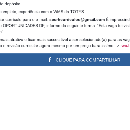
 de depósito.
 completo, experiência com o WMS da TOTYS .
ar currículo para o e-mail:
sesrhcurriculos@gmail.com
É imprescindí
te OPORTUNIDADES DF, informe da seguinte forma: “Esta vaga foi vist
m“.
 mais atrativo e ficar mais suscecítivel a ser selecionado(a) para as v
ão e revisão curricular agora mesmo por um preço baratissímo –>
wa.l
CLIQUE PARA COMPARTILHAR!
w.adsbygoogle || []).push({}); (adsbygoogle = window.a