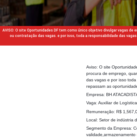
AVISO: O site Oportunidades DF tem como único objetivo divulgar vagas de
ou contratação das vagas. e por isso, toda a responsabilidade das va
Aviso: O site Oportunida
procura de emprego, quan
das vagas e por isso tod
repassam as oportunidade
Empresa: BH ATACADIST
Vaga: Auxiliar de Logística
Remuneração: R$ 1,567,00
Local: Setor de indústria 
Segmento da Empresa: Com
validade,armazenamento d