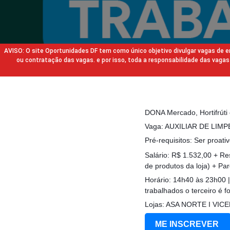
AVISO: O site Oportunidades DF tem como único objetivo divulgar vagas de
ou contratação das vagas. e por isso, toda a responsabilidade das va
DONA Mercado, Hortifrú
Vaga: AUXILIAR DE LIM
Pré-requisitos: Ser proativ
Salário: R$ 1.532,00 + R
de produtos da loja) + P
Horário: 14h40 às 23h00 
trabalhados o terceiro é fo
Lojas: ASA NORTE I VIC
ME INSCREVER