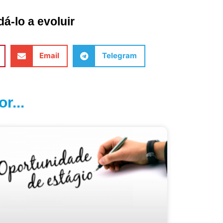
á-lo a evoluir
Email
Telegram
r...