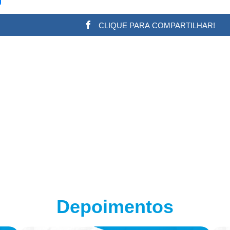
CLIQUE PARA COMPARTILHAR!
w.adsbygoogle || []).push({}); (adsbygoogle = window.a
Depoimentos