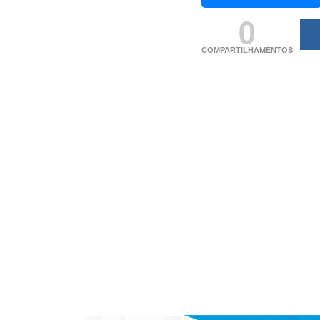
0
COMPARTILHAMENTOS
(adsbygoogle = windo
[]).push({});