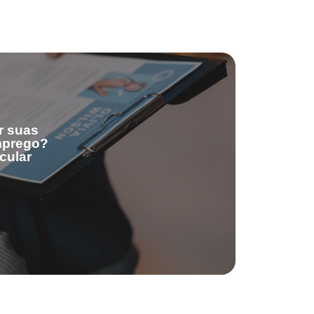
r suas
emprego?
cular