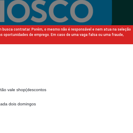
m busca contratar. Porém, o mesmo não é responsável e nem atua na seleção
as oportunidades de emprego. Em caso de uma vaga falsa ou uma fraude,
rtão vale shop(descontos
cada dois domingos