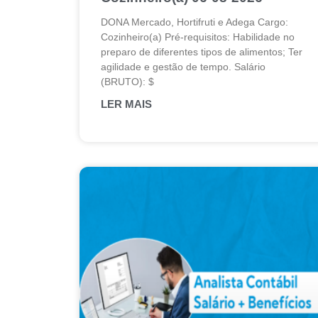
DONA Mercado, Hortifruti e Adega Cargo:
Cozinheiro(a) Pré-requisitos: Habilidade no
preparo de diferentes tipos de alimentos; Ter
agilidade e gestão de tempo. Salário
(BRUTO): $
LER MAIS