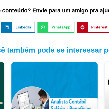
conteúdo? Envie para um amigo pra ajud
LinkedIn
WhatsApp
Pinterest
ê também pode se interessar po