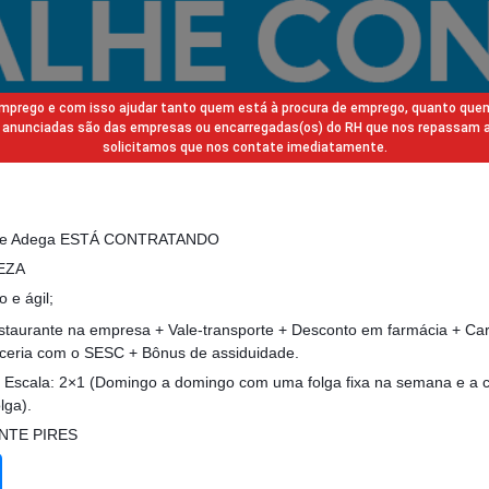
 emprego e com isso ajudar tanto quem está à procura de emprego, quanto que
gas anunciadas são das empresas ou encarregadas(os) do RH que nos repassam 
solicitamos que nos contate imediatamente.
ti e Adega ESTÁ CONTRATANDO
PEZA
o e ágil;
estaurante na empresa + Vale-transporte + Desconto em farmácia + Ca
arceria com o SESC + Bônus de assiduidade.
| Escala: 2×1 (Domingo a domingo com uma folga fixa na semana e a 
lga).
ENTE PIRES