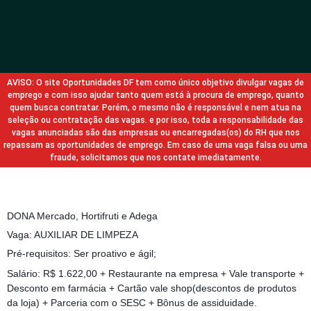
AVISO: O site Oportunidades DF tem como único objetivo divulgar vagas de
emprego e com isso ajudar tanto quem está à procura de emprego, quanto
quem busca contratar. Porém, o mesmo não é responsável e nem atua na
seleção ou contratação das vagas. e por isso, toda a responsabilidade das
vagas anunciadas são das empresas ou encarregadas(os) do RH que nos
repassam as oportunidades de emprego. Em caso de uma vaga falsa ou uma
fraude, solicitamos que nos contate imediatamente.
DONA Mercado, Hortifruti e Adega
Vaga: AUXILIAR DE LIMPEZA
Pré-requisitos: Ser proativo e ágil;
Salário: R$ 1.622,00 + Restaurante na empresa + Vale transporte +
Desconto em farmácia + Cartão vale shop(descontos de produtos
da loja) + Parceria com o SESC + Bônus de assiduidade.