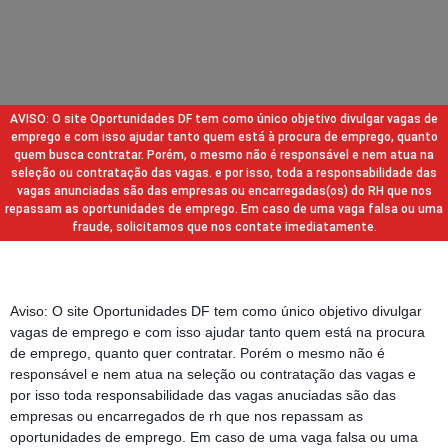
AVISO: O site Oportunidades DF tem como único objetivo divulgar vagas de
emprego e com isso ajudar tanto quem está à procura de emprego, quanto
quem busca contratar. Porém, o mesmo não é responsável e nem atua na
seleção ou contratação das vagas. e por isso, toda a responsabilidade das
vagas anunciadas são das empresas ou encarregadas(os) do RH que nos
repassam as oportunidades de emprego. Em caso de uma vaga falsa ou uma
fraude, solicitamos que nos contate imediatamente.
Aviso: O site Oportunidades DF tem como único objetivo divulgar
vagas de emprego e com isso ajudar tanto quem está na procura
de emprego, quanto quer contratar. Porém o mesmo não é
responsável e nem atua na seleção ou contratação das vagas e
por isso toda responsabilidade das vagas anuciadas são das
empresas ou encarregados de rh que nos repassam as
oportunidades de emprego. Em caso de uma vaga falsa ou uma