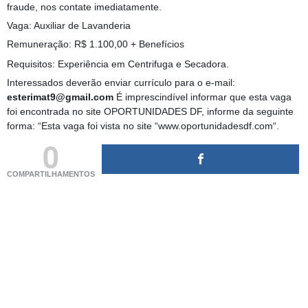
fraude, nos contate imediatamente.
Vaga: Auxiliar de Lavanderia
Remuneração: R$ 1.100,00 + Benefícios
Requisitos: Experiência em Centrifuga e Secadora.
Interessados deverão enviar currículo para o e-mail:
esterimat9@gmail.com
É imprescindível informar que esta vaga
foi encontrada no site OPORTUNIDADES DF, informe da seguinte
forma: “Esta vaga foi vista no site “www.oportunidadesdf.com“.
0
COMPARTILHAMENTOS
(adsbygoogle = window.adsbygoogle || []).push({});
(adsbygoogle = window.adsbygoogle || []).push({});