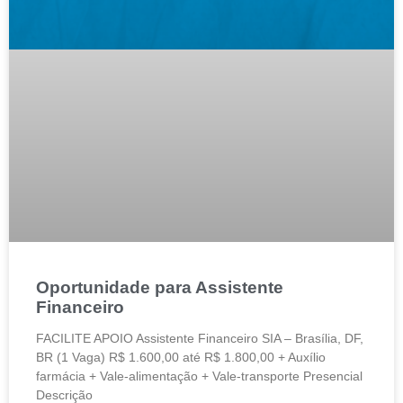
Oportunidade para Assistente
Financeiro
FACILITE APOIO Assistente Financeiro SIA – Brasília, DF,
BR (1 Vaga) R$ 1.600,00 até R$ 1.800,00 + Auxílio
farmácia + Vale-alimentação + Vale-transporte Presencial
Descrição