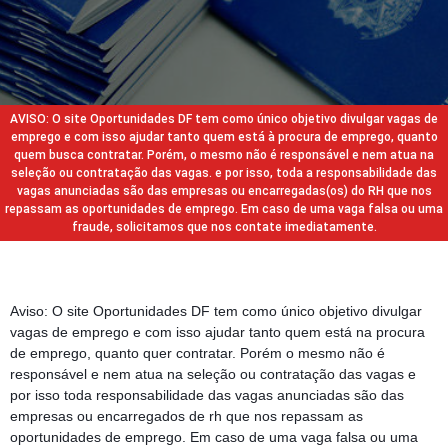
AVISO: O site Oportunidades DF tem como único objetivo divulgar vagas de
emprego e com isso ajudar tanto quem está à procura de emprego, quanto
quem busca contratar. Porém, o mesmo não é responsável e nem atua na
seleção ou contratação das vagas. e por isso, toda a responsabilidade das
vagas anunciadas são das empresas ou encarregadas(os) do RH que nos
repassam as oportunidades de emprego. Em caso de uma vaga falsa ou uma
fraude, solicitamos que nos contate imediatamente.
Aviso: O site Oportunidades DF tem como único objetivo divulgar
vagas de emprego e com isso ajudar tanto quem está na procura
de emprego, quanto quer contratar. Porém o mesmo não é
responsável e nem atua na seleção ou contratação das vagas e
por isso toda responsabilidade das vagas anunciadas são das
empresas ou encarregados de rh que nos repassam as
oportunidades de emprego. Em caso de uma vaga falsa ou uma