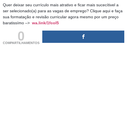
Quer deixar seu currículo mais atrativo e ficar mais sucecítivel a
ser selecionado(a) para as vagas de emprego? Clique aqui e faça
sua formatação e revisão curricular agora mesmo por um preço
baratissímo –>
wa.link/1fcol5
0
COMPARTILHAMENTOS
(adsbygoogle = window.adsbygoogle || []).push({});
(adsbygoogle = window.adsbygoogle || []).push({});