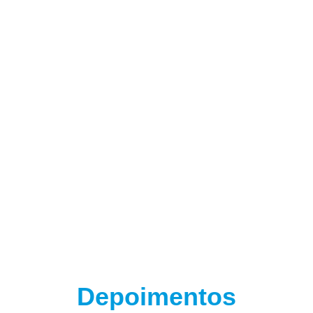
(adsbygoogle = window.adsbygoogle || []).push({});
Depoimentos