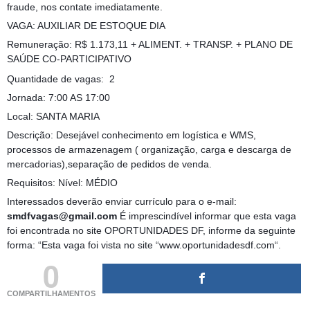
fraude, nos contate imediatamente.
VAGA: AUXILIAR DE ESTOQUE DIA
Remuneração: R$ 1.173,11 + ALIMENT. + TRANSP. + PLANO DE
SAÚDE CO-PARTICIPATIVO
Quantidade de vagas: 2
Jornada: 7:00 AS 17:00
Local: SANTA MARIA
Descrição: Desejável conhecimento em logística e WMS,
processos de armazenagem ( organização, carga e descarga de
mercadorias),separação de pedidos de venda.
Requisitos: Nível: MÉDIO
Interessados deverão enviar currículo para o e-mail:
smdfvagas@gmail.com
É imprescindível informar que esta vaga
foi encontrada no site OPORTUNIDADES DF, informe da seguinte
forma: “Esta vaga foi vista no site “www.oportunidadesdf.com“.
0
COMPARTILHAMENTOS
(adsbygoogle = window.adsbygoogle || []).push({});