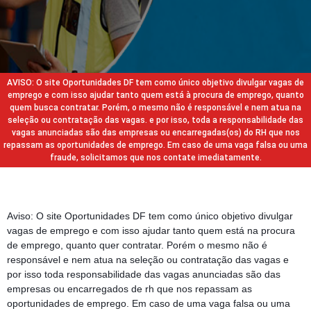
AVISO: O site Oportunidades DF tem como único objetivo divulgar vagas de
emprego e com isso ajudar tanto quem está à procura de emprego, quanto
quem busca contratar. Porém, o mesmo não é responsável e nem atua na
seleção ou contratação das vagas. e por isso, toda a responsabilidade das
vagas anunciadas são das empresas ou encarregadas(os) do RH que nos
repassam as oportunidades de emprego. Em caso de uma vaga falsa ou uma
fraude, solicitamos que nos contate imediatamente.
Aviso: O site Oportunidades DF tem como único objetivo divulgar
vagas de emprego e com isso ajudar tanto quem está na procura
de emprego, quanto quer contratar. Porém o mesmo não é
responsável e nem atua na seleção ou contratação das vagas e
por isso toda responsabilidade das vagas anunciadas são das
empresas ou encarregados de rh que nos repassam as
oportunidades de emprego. Em caso de uma vaga falsa ou uma