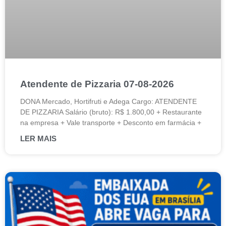
Atendente de Pizzaria 07-08-2026
DONA Mercado, Hortifruti e Adega Cargo: ATENDENTE
DE PIZZARIA Salário (bruto): R$ 1.800,00 + Restaurante
na empresa + Vale transporte + Desconto em farmácia +
LER MAIS