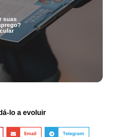
r suas
emprego?
cular
á-lo a evoluir
Email
Telegram