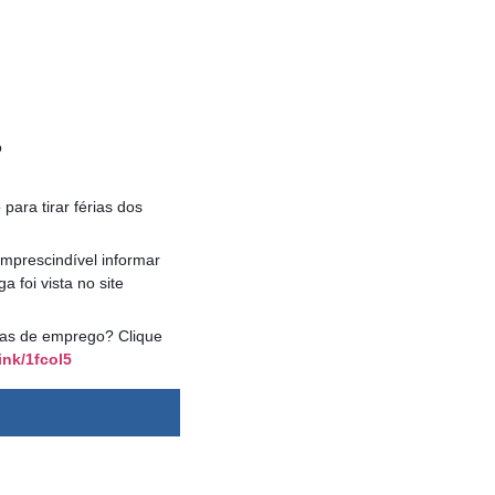
o
para tirar férias dos
mprescindível informar
foi vista no site
agas de emprego? Clique
ink/1fcol5
dsbygoogle ||