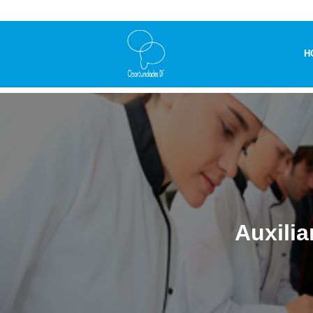
H
Auxilia