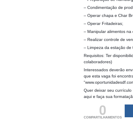
– Condimentação de prod
– Operar chapa e Char Bro
– Operar Fritadeiras;
– Manipular alimentos na 
– Realizar controle de ve
– Limpeza da estação de 
Requisitos: Ter disponibil
colaboradores)
Interessados deverão envi
que esta vaga foi encontr
“www.oportunidadesdf.co
Quer deixar seu currículo
aqui e faça sua formataç
0
COMPARTILHAMENTOS
(adsbygoogle = windo
[]).push({});