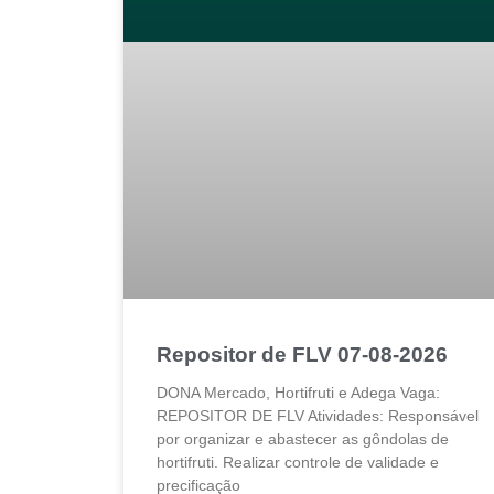
Repositor de FLV 07-08-2026
DONA Mercado, Hortifruti e Adega Vaga:
REPOSITOR DE FLV Atividades: Responsável
por organizar e abastecer as gôndolas de
hortifruti. Realizar controle de validade e
precificação