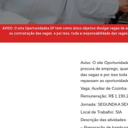
AVISO: O site Oportunidades DF tem como único objetivo divulgar vagas de
ou contratação das vagas. e por isso, toda a responsabilidade das va
Aviso: O site Oportunida
procura de emprego, quan
das vagas e por isso tod
repassam as oportunidade
Vaga: Auxiliar de Cozinha
Remuneração: R$ 1.190,23
Jornada: SEGUNDA A SEX
Local de Trabalho: SIA
Descrição das atividades:
– Preparação de hamburgu