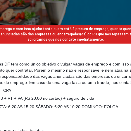
 emprego e com isso ajudar tanto quem está à procura de emprego, quanto que
gas anunciadas são das empresas ou encarregadas(os) do RH que nos repassam 
solicitamos que nos contate imediatamente.
des DF tem como único objetivo divulgar vagas de emprego e com isso 
to quer contratar. Porém o mesmo não é responsável e nem atua na s
a responsabilidade das vagas anunciadas são das empresas ou encarr
s de emprego. Em caso de uma vaga falsa ou uma fraude, nos contat
 – CPA
 + VT + VA (R$ 20,00 no cartão) + seguro de vida
TA: 6:20 AS 15:20 SÁBADO: 6:20 AS 10:20 DOMINGO: FOLGA
eres, saladas, batatas;