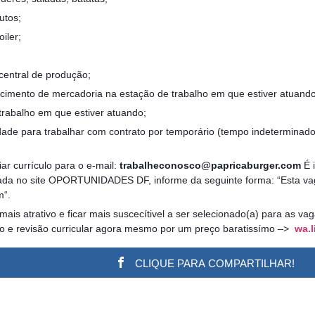
utos;
iler;
central de produção;
ncimento de mercadoria na estação de trabalho em que estiver atuand
trabalho em que estiver atuando;
idade para trabalhar com contrato por temporário (tempo indeterminado 
ar currículo para o e-mail:
trabalheconosco@papricaburger.com
É i
ada no site OPORTUNIDADES DF, informe da seguinte forma: “Esta vaga 
m“.
 mais atrativo e ficar mais suscecítivel a ser selecionado(a) para as v
ão e revisão curricular agora mesmo por um preço baratissímo –>
wa.l
CLIQUE PARA COMPARTILHAR!
w.adsbygoogle || []).push({}); (adsbygoogle = window.a