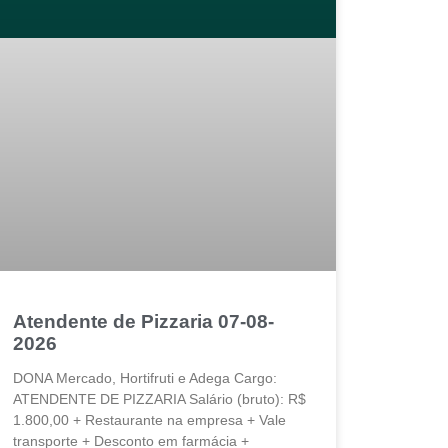
Atendente de Pizzaria 07-08-
2026
DONA Mercado, Hortifruti e Adega Cargo:
ATENDENTE DE PIZZARIA Salário (bruto): R$
1.800,00 + Restaurante na empresa + Vale
transporte + Desconto em farmácia +