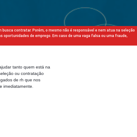
m busca contratar. Porém, o mesmo não é responsável e nem atua na seleção
as oportunidades de emprego. Em caso de uma vaga falsa ou uma fraude,
ajudar tanto quem está na
eleção ou contratação
egados de rh que nos
e imediatamente.