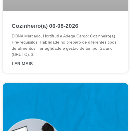
Cozinheiro(a) 06-08-2026
DONA Mercado, Hortifruti e Adega Cargo: Cozinheiro(a)
Pré-requisitos: Habilidade no preparo de diferentes tipos
de alimentos; Ter agilidade e gestão de tempo. Salário
(BRUTO): $
LER MAIS