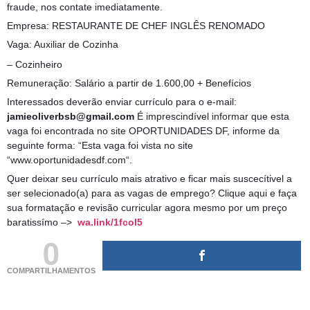
fraude, nos contate imediatamente.
Empresa: RESTAURANTE DE CHEF INGLÊS RENOMADO
Vaga: Auxiliar de Cozinha
– Cozinheiro
Remuneração: Salário a partir de 1.600,00 + Benefícios
Interessados deverão enviar currículo para o e-mail:
jamieoliverbsb@gmail.com
É imprescindível informar que esta
vaga foi encontrada no site OPORTUNIDADES DF, informe da
seguinte forma: “Esta vaga foi vista no site
“www.oportunidadesdf.com“.
Quer deixar seu currículo mais atrativo e ficar mais suscecítivel a
ser selecionado(a) para as vagas de emprego? Clique aqui e faça
sua formatação e revisão curricular agora mesmo por um preço
baratissímo –>
wa.link/1fcol5
0
COMPARTILHAMENTOS
(adsbygoogle = window.adsbygoogle || []).push({});
(adsbygoogle = window.adsbygoogle || []).push({});