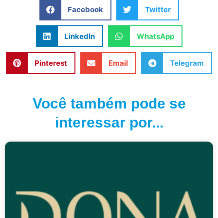
Facebook
Twitter
LinkedIn
WhatsApp
Pinterest
Email
Telegram
Você também pode se
interessar por...