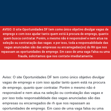
AVISO: O site Oportunidades DF tem como único objetivo divulgar vagas de
emprego e com isso ajudar tanto quem está à procura de emprego, quanto
quem busca contratar. Porém, o mesmo não é responsável e nem atua na
seleção ou contratação das vagas. e por isso, toda a responsabilidade das
vagas anunciadas são das empresas ou encarregadas(os) do RH que nos
repassam as oportunidades de emprego. Em caso de uma vaga falsa ou uma
fraude, solicitamos que nos contate imediatamente.
Aviso: O site Oportunidades DF tem como único objetivo divulgar
vagas de emprego e com isso ajudar tanto quem está na procura
de emprego, quanto quer contratar. Porém o mesmo não é
responsável e nem atua na seleção ou contratação das vagas e
por isso toda responsabilidade das vagas anunciadas são das
empresas ou encarregados de rh que nos repassam as
oportunidades de emprego. Em caso de uma vaga falsa ou uma