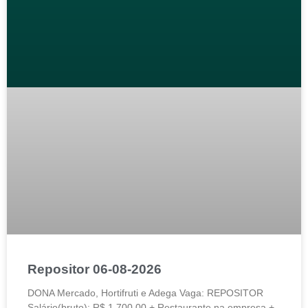
Repositor 06-08-2026
DONA Mercado, Hortifruti e Adega Vaga: REPOSITOR
Salário(bruto): R$ 1.700,00 + Restaurante na empresa +