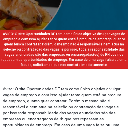
AVISO: O site Oportunidades DF tem como único objetivo divulgar vagas de
emprego e com isso ajudar tanto quem está à procura de emprego, quanto
quem busca contratar. Porém, o mesmo não é responsável e nem atua na
seleção ou contratação das vagas. e por isso, toda a responsabilidade das
vagas anunciadas são das empresas ou encarregadas(os) do RH que nos
repassam as oportunidades de emprego. Em caso de uma vaga falsa ou uma
fraude, solicitamos que nos contate imediatamente.
Aviso: O site Oportunidades DF tem como único objetivo divulgar
vagas de emprego e com isso ajudar tanto quem está na procura
de emprego, quanto quer contratar. Porém o mesmo não é
responsável e nem atua na seleção ou contratação das vagas e
por isso toda responsabilidade das vagas anunciadas são das
empresas ou encarregados de rh que nos repassam as
oportunidades de emprego. Em caso de uma vaga falsa ou uma