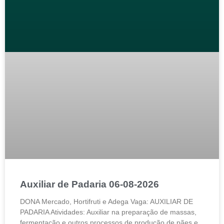
Auxiliar de Padaria 06-08-2026
DONA Mercado, Hortifruti e Adega Vaga: AUXILIAR DE
PADARIA Atividades: Auxiliar na preparação de massas,
fermentação e outros processos de produção de pães e