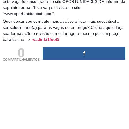
esta vaga foi encontrada no site OPORTUNIDADES DF, informe da
seguinte forma: “Esta vaga foi vista no site
“www.oportunidadesdf.com“.
Quer deixar seu currículo mais atrativo e ficar mais sucecítivel a
ser selecionado(a) para as vagas de emprego? Clique aqui e faça
sua formatação e revisão curricular agora mesmo por um preço
baratissímo –>
wa.link/1fcol5
0
COMPARTILHAMENTOS
(adsbygoogle = window.adsbygoogle || []).push({});
(adsbygoogle = window.adsbygoogle || []).push({});