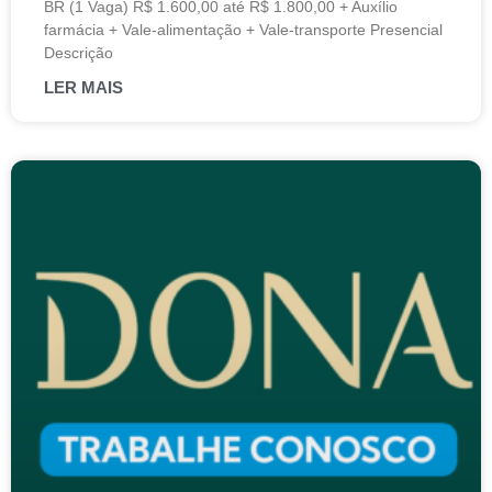
BR (1 Vaga) R$ 1.600,00 até R$ 1.800,00 + Auxílio
farmácia + Vale-alimentação + Vale-transporte Presencial
Descrição
LER MAIS