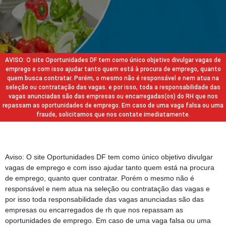
AVISO: O site Oportunidades DF tem como único objetivo divulgar vagas de
emprego e com isso ajudar tanto quem está à procura de emprego, quanto
quem busca contratar. Porém, o mesmo não é responsável e nem atua na
seleção ou contratação das vagas. e por isso, toda a responsabilidade das
vagas anunciadas são das empresas ou encarregadas(os) do RH que nos
repassam as oportunidades de emprego. Em caso de uma vaga falsa ou uma
fraude, solicitamos que nos contate imediatamente.
Aviso: O site Oportunidades DF tem como único objetivo divulgar
vagas de emprego e com isso ajudar tanto quem está na procura
de emprego, quanto quer contratar. Porém o mesmo não é
responsável e nem atua na seleção ou contratação das vagas e
por isso toda responsabilidade das vagas anunciadas são das
empresas ou encarregados de rh que nos repassam as
oportunidades de emprego. Em caso de uma vaga falsa ou uma