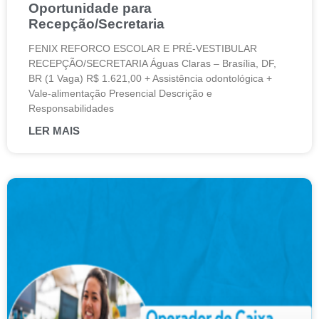
Oportunidade para
Recepção/Secretaria
FENIX REFORCO ESCOLAR E PRÉ-VESTIBULAR
RECEPÇÃO/SECRETARIA Águas Claras – Brasília, DF,
BR (1 Vaga) R$ 1.621,00 + Assistência odontológica +
Vale-alimentação Presencial Descrição e
Responsabilidades
LER MAIS