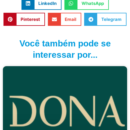
LinkedIn
WhatsApp
Pinterest
Email
Telegram
Você também pode se
interessar por...