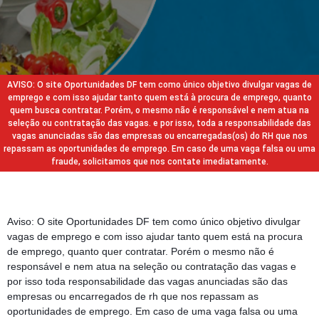
AVISO: O site Oportunidades DF tem como único objetivo divulgar vagas de
emprego e com isso ajudar tanto quem está à procura de emprego, quanto
quem busca contratar. Porém, o mesmo não é responsável e nem atua na
seleção ou contratação das vagas. e por isso, toda a responsabilidade das
vagas anunciadas são das empresas ou encarregadas(os) do RH que nos
repassam as oportunidades de emprego. Em caso de uma vaga falsa ou uma
fraude, solicitamos que nos contate imediatamente.
Aviso: O site Oportunidades DF tem como único objetivo divulgar
vagas de emprego e com isso ajudar tanto quem está na procura
de emprego, quanto quer contratar. Porém o mesmo não é
responsável e nem atua na seleção ou contratação das vagas e
por isso toda responsabilidade das vagas anunciadas são das
empresas ou encarregados de rh que nos repassam as
oportunidades de emprego. Em caso de uma vaga falsa ou uma