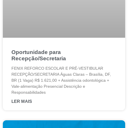
Oportunidade para
Recepção/Secretaria
FENIX REFORCO ESCOLAR E PRÉ-VESTIBULAR
RECEPÇÃO/SECRETARIA Águas Claras – Brasília, DF,
BR (1 Vaga) R$ 1.621,00 + Assistência odontológica +
Vale-alimentação Presencial Descrição e
Responsabilidades
LER MAIS