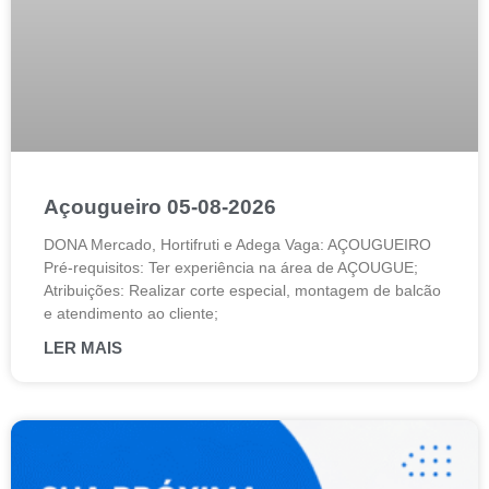
Açougueiro 05-08-2026
DONA Mercado, Hortifruti e Adega Vaga: AÇOUGUEIRO
Pré-requisitos: Ter experiência na área de AÇOUGUE;
Atribuições: Realizar corte especial, montagem de balcão
e atendimento ao cliente;
LER MAIS