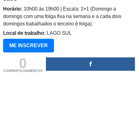
Horário:
10h00 ás 19h00 | Escala: 2×1 (Domingo a
domingo com uma folga fixa na semana e a cada dois
domingos trabalhados o terceiro é folga).
Local de trabalho:
LAGO SUL
ME INSCREVER
0
COMPARTILHAMENTOS
(adsbygoogle = window.adsbygoogle || []).push({});
(adsbygoogle = window.adsbygoogle || []).push({});