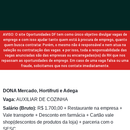
AVISO: O site Oportunidades DF tem como único objetivo divulgar vagas de
emprego e com isso ajudar tanto quem está à procura de emprego, quanto
quem busca contratar. Porém, o mesmo não é responsável e nem atua na
seleção ou contratação das vagas. e por isso, toda a responsabilidade das
vagas anunciadas são das empresas ou encarregadas(os) do RH que nos
repassam as oportunidades de emprego. Em caso de uma vaga falsa ou uma
fraude, solicitamos que nos contate imediatamente.
DONA Mercado, Hortifruti e Adega
Vaga:
AUXILIAR DE COZINHA
Salário (Bruto):
R$ 1.700,00 + Restaurante na empresa +
Vale transporte + Desconto em farmácia + Cartão vale
shop(descontos de produtos da loja) + parceria com o
SESC