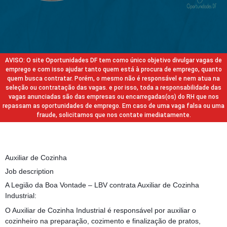
AVISO: O site Oportunidades DF tem como único objetivo divulgar vagas de
emprego e com isso ajudar tanto quem está à procura de emprego, quanto
quem busca contratar. Porém, o mesmo não é responsável e nem atua na
seleção ou contratação das vagas. e por isso, toda a responsabilidade das
vagas anunciadas são das empresas ou encarregadas(os) do RH que nos
repassam as oportunidades de emprego. Em caso de uma vaga falsa ou uma
fraude, solicitamos que nos contate imediatamente.
Auxiliar de Cozinha
Job description
A Legião da Boa Vontade – LBV contrata Auxiliar de Cozinha
Industrial:
O Auxiliar de Cozinha Industrial é responsável por auxiliar o
cozinheiro na preparação, cozimento e finalização de pratos,