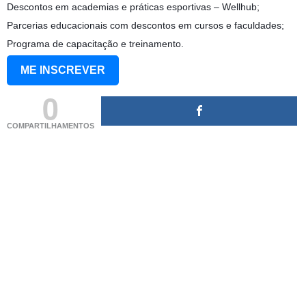
Descontos em academias e práticas esportivas – Wellhub;
Parcerias educacionais com descontos em cursos e faculdades;
Programa de capacitação e treinamento.
ME INSCREVER
0
COMPARTILHAMENTOS
(adsbygoogle = window.adsbygoogle || []).push({});
(adsbygoogle = window.adsbygoogle || []).push({});