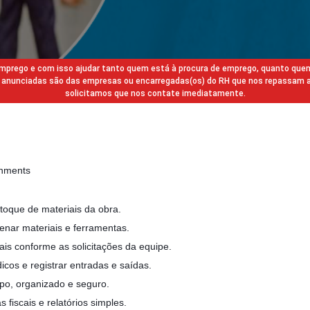
 emprego e com isso ajudar tanto quem está à procura de emprego, quanto que
gas anunciadas são das empresas ou encarregadas(os) do RH que nos repassam 
solicitamos que nos contate imediatamente.
gnments
stoque de materiais da obra.
enar materiais e ferramentas.
ais conforme as solicitações da equipe.
dicos e registrar entradas e saídas.
po, organizado e seguro.
 fiscais e relatórios simples.