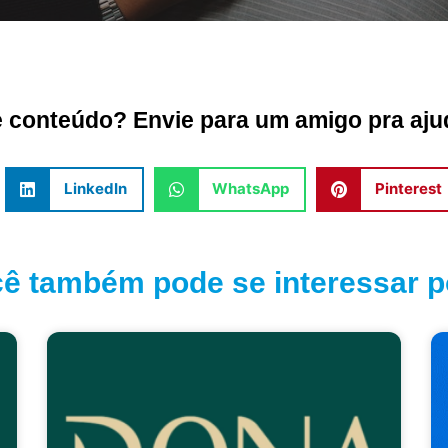
conteúdo? Envie para um amigo pra ajud
LinkedIn
WhatsApp
Pinterest
ê também pode se interessar po