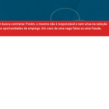
m busca contratar. Porém, o mesmo não é responsável e nem atua na seleção
as oportunidades de emprego. Em caso de uma vaga falsa ou uma fraude,