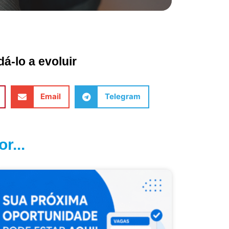
á-lo a evoluir
Email
Telegram
r...