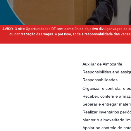
AVISO: O site Oportunidades DF tem como único objetivo divulgar vagas de
ou contratação das vagas. e por isso, toda a responsabilidade das va
Auxiliar de Almoxarife
Responsibilities and assi
Responsabilidades
Organizar e controlar o e
Receber, conferir e armaz
Separar e entregar materi
Realizar inventários perió
Manter o almoxarifado lim
Apoiar no controle de notas