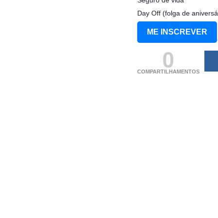
Day Off (folga de aniversá
ME INSCREVER
0
COMPARTILHAMENTOS
(adsbygoogle = windo
[]).push({});