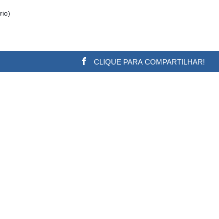
rio)
CLIQUE PARA COMPARTILHAR!
w.adsbygoogle || []).push({}); (adsbygoogle = window.a