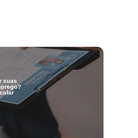
r suas
emprego?
cular