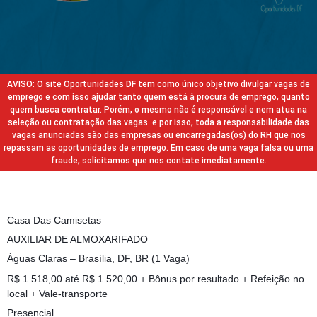
AVISO: O site Oportunidades DF tem como único objetivo divulgar vagas de
emprego e com isso ajudar tanto quem está à procura de emprego, quanto
quem busca contratar. Porém, o mesmo não é responsável e nem atua na
seleção ou contratação das vagas. e por isso, toda a responsabilidade das
vagas anunciadas são das empresas ou encarregadas(os) do RH que nos
repassam as oportunidades de emprego. Em caso de uma vaga falsa ou uma
fraude, solicitamos que nos contate imediatamente.
Casa Das Camisetas
AUXILIAR DE ALMOXARIFADO
Águas Claras – Brasília, DF, BR (1 Vaga)
R$ 1.518,00 até R$ 1.520,00 + Bônus por resultado + Refeição no
local + Vale-transporte
Presencial