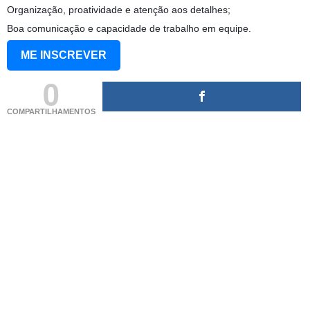
Organização, proatividade e atenção aos detalhes;
Boa comunicação e capacidade de trabalho em equipe.
ME INSCREVER
0
COMPARTILHAMENTOS
(adsbygoogle = window.adsbygoogle || []).push({});
(adsbygoogle = window.adsbygoogle || []).push({});