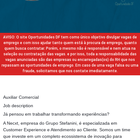
AVISO: O site Oportunidades DF tem como único objetivo divulgar vagas de
emprego e com isso ajudar tanto quem está à procura de emprego, quanto
quem busca contratar. Porém, o mesmo não é responsável e nem atua na
seleção ou contratação das vagas. e por isso, toda a responsabilidade das
vagas anunciadas são das empresas ou encarregadas(os) do RH que nos
repassam as oportunidades de emprego. Em caso de uma vaga falsa ou uma
fraude, solicitamos que nos contate imediatamente.
Auxiliar Comercial
Job description
Já pensou em trabalhar transformando experiências?
A Necxt, empresa do Grupo Stefanini, é especializada em
Customer Experience e Atendimento ao Cliente. Somos um time
que investe em um completo ecossistema de inovação para