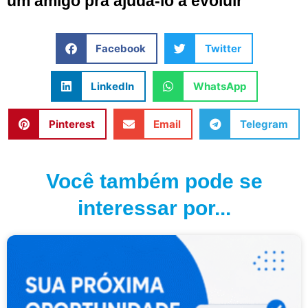
um amigo pra ajudá-lo a evoluir
Facebook
Twitter
LinkedIn
WhatsApp
Pinterest
Email
Telegram
Você também pode se
interessar por...