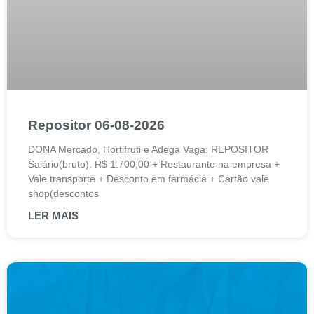
Repositor 06-08-2026
DONA Mercado, Hortifruti e Adega Vaga: REPOSITOR
Salário(bruto): R$ 1.700,00 + Restaurante na empresa +
Vale transporte + Desconto em farmácia + Cartão vale
shop(descontos
LER MAIS