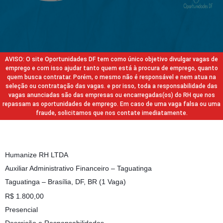
AVISO: O site Oportunidades DF tem como único objetivo divulgar vagas de
emprego e com isso ajudar tanto quem está à procura de emprego, quanto
quem busca contratar. Porém, o mesmo não é responsável e nem atua na
seleção ou contratação das vagas. e por isso, toda a responsabilidade das
vagas anunciadas são das empresas ou encarregadas(os) do RH que nos
repassam as oportunidades de emprego. Em caso de uma vaga falsa ou uma
fraude, solicitamos que nos contate imediatamente.
Humanize RH LTDA
Auxiliar Administrativo Financeiro – Taguatinga
Taguatinga – Brasília, DF, BR (1 Vaga)
R$ 1.800,00
Presencial