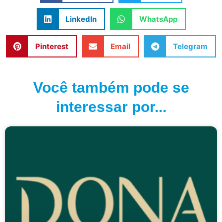
LinkedIn
WhatsApp
Pinterest
Email
Telegram
Você também pode se
interessar por...