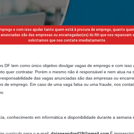
 emprego e com isso ajudar tanto quem está à procura de emprego, quanto que
gas anunciadas são das empresas ou encarregadas(os) do RH que nos repassam 
solicitamos que nos contate imediatamente.
des DF tem como único objetivo divulgar vagas de emprego e com isso 
to quer contratar. Porém o mesmo não é responsável e nem atua na s
a responsabilidade das vagas anunciadas são das empresas ou encarr
s de emprego. Em caso de uma vaga falsa ou uma fraude, nos contat
vo
cia, conhecimento em informática e disponibilidade durante a semana
ar currículo para o e-mail:
daianeandrad19@gmail.com
É imprescind