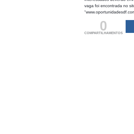
vaga foi encontrada no si
“www.oportunidadesdf.co
0
COMPARTILHAMENTOS
(adsbygoogle = windo
[]).push({});