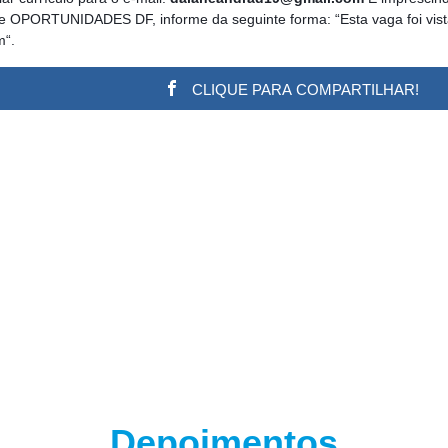
te OPORTUNIDADES DF, informe da seguinte forma: “Esta vaga foi vist
m“.
CLIQUE PARA COMPARTILHAR!
w.adsbygoogle || []).push({}); (adsbygoogle = window.a
Depoimentos