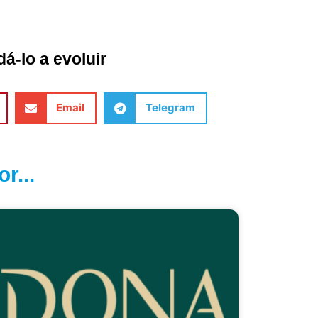
á-lo a evoluir
Email
Telegram
r...