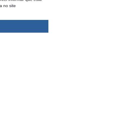
a no site
dsbygoogle ||