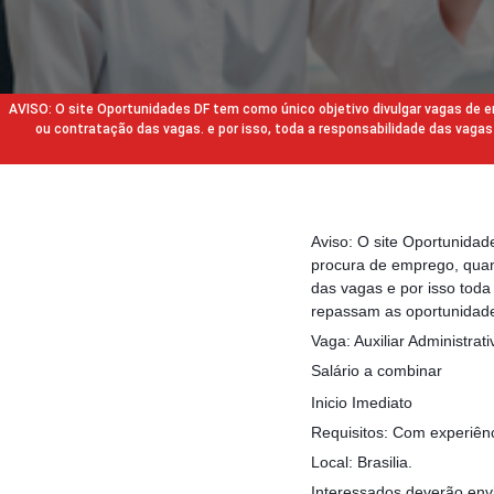
AVISO: O site Oportunidades DF tem como único objetivo divulgar vagas de
ou contratação das vagas. e por isso, toda a responsabilidade das va
Aviso: O site Oportunida
procura de emprego, quan
das vagas e por isso tod
repassam as oportunidade
Vaga: Auxiliar Administrati
Salário a combinar
Inicio Imediato
Requisitos: Com experiên
Local: Brasilia.
Interessados deverão envi