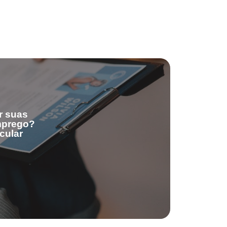
r suas
emprego?
cular