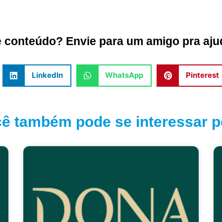
conteúdo? Envie para um amigo pra ajud
LinkedIn
WhatsApp
Pinterest
ê também pode se interessar po