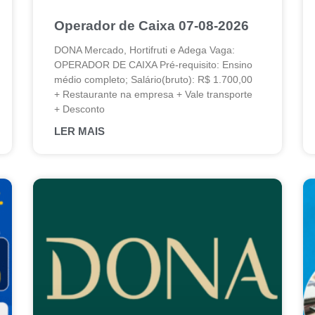
Operador de Caixa 07-08-2026
DONA Mercado, Hortifruti e Adega Vaga:
OPERADOR DE CAIXA Pré-requisito: Ensino
médio completo; Salário(bruto): R$ 1.700,00
+ Restaurante na empresa + Vale transporte
+ Desconto
LER MAIS