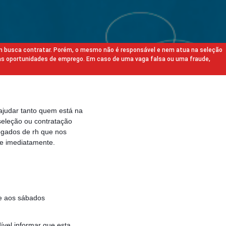
m busca contratar. Porém, o mesmo não é responsável e nem atua na seleção
as oportunidades de emprego. Em caso de uma vaga falsa ou uma fraude,
ajudar tanto quem está na
eleção ou contratação
egados de rh que nos
e imediatamente.
 e aos sábados
ível informar que esta