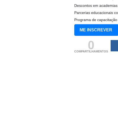
Descontos em academias e
Parcerias educacionais c
Programa de capacitação 
ME INSCREVER
0
COMPARTILHAMENTOS
(adsbygoogle = windo
[]).push({});