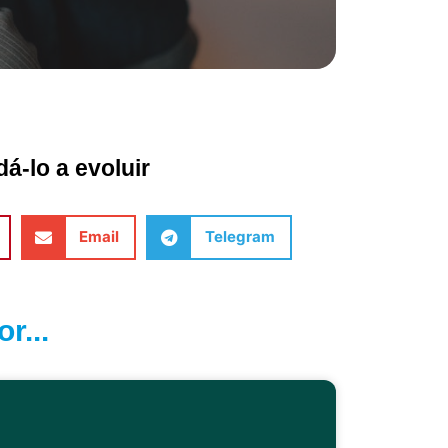
á-lo a evoluir
Email
Telegram
r...