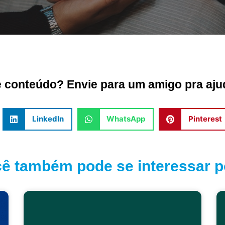
conteúdo? Envie para um amigo pra ajud
LinkedIn
WhatsApp
Pinterest
ê também pode se interessar po