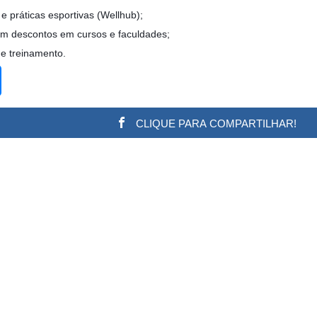
 práticas esportivas (Wellhub);
om descontos em cursos e faculdades;
e treinamento.
CLIQUE PARA COMPARTILHAR!
w.adsbygoogle || []).push({}); (adsbygoogle = window.a