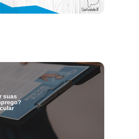
r suas
emprego?
cular