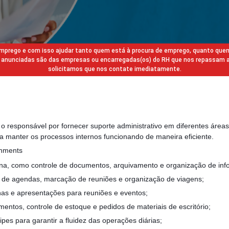
 emprego e com isso ajudar tanto quem está à procura de emprego, quanto que
gas anunciadas são das empresas ou encarregadas(os) do RH que nos repassam 
solicitamos que nos contate imediatamente.
é o responsável por fornecer suporte administrativo em diferentes área
a manter os processos internos funcionando de maneira eficiente.
gnments
tina, como controle de documentos, arquivamento e organização de in
o de agendas, marcação de reuniões e organização de viagens;
ilhas e apresentações para reuniões e eventos;
mentos, controle de estoque e pedidos de materiais de escritório;
pes para garantir a fluidez das operações diárias;