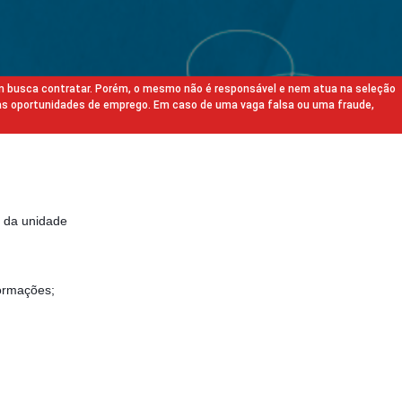
m busca contratar. Porém, o mesmo não é responsável e nem atua na seleção
as oportunidades de emprego. Em caso de uma vaga falsa ou uma fraude,
s da unidade
formações;