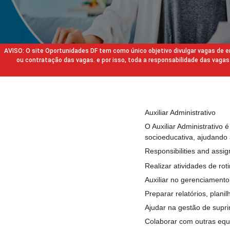
AVISO: O site Oportunidades DF tem como único objetivo divulgar vagas de
ou contratação das vagas. e por isso, toda a responsabilidade das va
Auxiliar Administrativo
O Auxiliar Administrativo 
socioeducativa, ajudando 
Responsibilities and assi
Realizar atividades de ro
Auxiliar no gerenciament
Preparar relatórios, plan
Ajudar na gestão de supri
Colaborar com outras equi