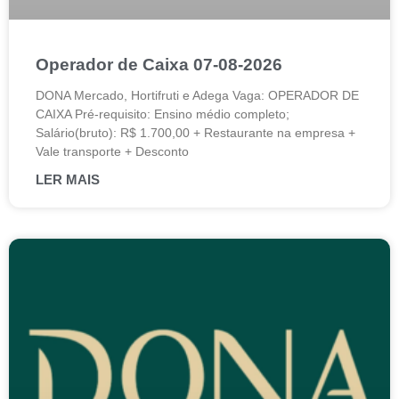
Operador de Caixa 07-08-2026
DONA Mercado, Hortifruti e Adega Vaga: OPERADOR DE
CAIXA Pré-requisito: Ensino médio completo;
Salário(bruto): R$ 1.700,00 + Restaurante na empresa +
Vale transporte + Desconto
LER MAIS