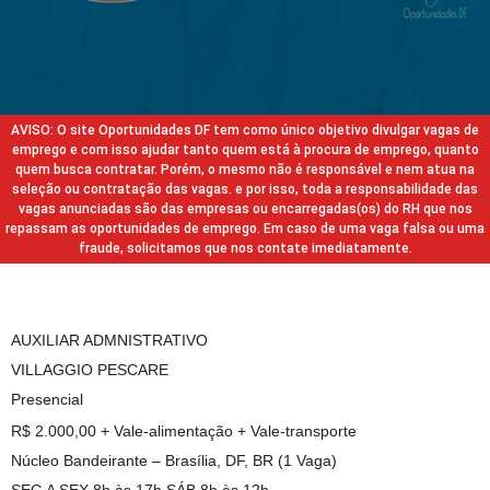
AVISO: O site Oportunidades DF tem como único objetivo divulgar vagas de
emprego e com isso ajudar tanto quem está à procura de emprego, quanto
quem busca contratar. Porém, o mesmo não é responsável e nem atua na
seleção ou contratação das vagas. e por isso, toda a responsabilidade das
vagas anunciadas são das empresas ou encarregadas(os) do RH que nos
repassam as oportunidades de emprego. Em caso de uma vaga falsa ou uma
fraude, solicitamos que nos contate imediatamente.
AUXILIAR ADMNISTRATIVO
VILLAGGIO PESCARE
Presencial
R$ 2.000,00 + Vale-alimentação + Vale-transporte
Núcleo Bandeirante – Brasília, DF, BR (1 Vaga)