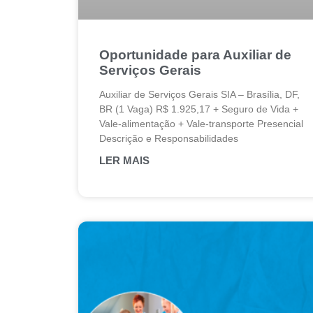
Oportunidade para Auxiliar de
Serviços Gerais
Auxiliar de Serviços Gerais SIA – Brasília, DF,
BR (1 Vaga) R$ 1.925,17 + Seguro de Vida +
Vale-alimentação + Vale-transporte Presencial
Descrição e Responsabilidades
LER MAIS