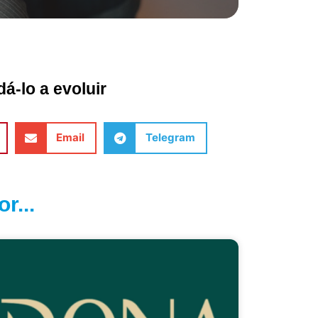
á-lo a evoluir
Email
Telegram
r...