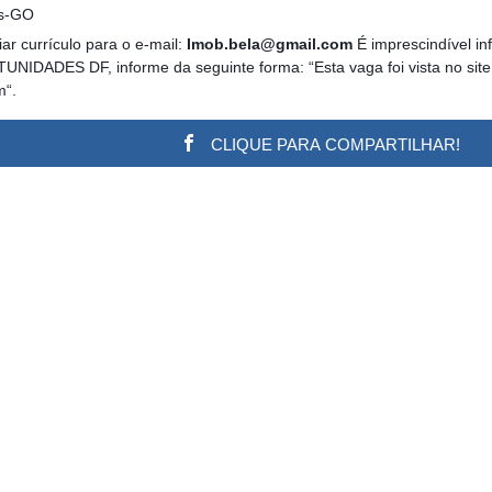
ás-GO
ar currículo para o e-mail:
Imob.bela@gmail.com
É imprescindível in
UNIDADES DF, informe da seguinte forma: “Esta vaga foi vista no site
m“.
CLIQUE PARA COMPARTILHAR!
w.adsbygoogle || []).push({}); (adsbygoogle = window.a