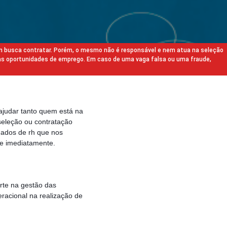
m busca contratar. Porém, o mesmo não é responsável e nem atua na seleção
as oportunidades de emprego. Em caso de uma vaga falsa ou uma fraude,
ajudar tanto quem está na
eleção ou contratação
gados de rh que nos
e imediatamente.
orte na gestão das
eracional na realização de