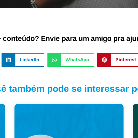
conteúdo? Envie para um amigo pra ajud
LinkedIn
WhatsApp
Pinterest
ê também pode se interessar po