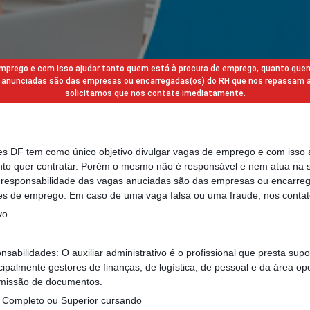
 emprego e com isso ajudar tanto quem está à procura de emprego, quanto que
gas anunciadas são das empresas ou encarregadas(os) do RH que nos repassam 
solicitamos que nos contate imediatamente.
des DF tem como único objetivo divulgar vagas de emprego e com isso 
to quer contratar. Porém o mesmo não é responsável e nem atua na s
a responsabilidade das vagas anuciadas são das empresas ou encarre
s de emprego. Em caso de uma vaga falsa ou uma fraude, nos contat
vo
sabilidades: O auxiliar administrativo é o profissional que presta sup
cipalmente gestores de finanças, de logística, de pessoal e da área op
 emissão de documentos.
o Completo ou Superior cursando