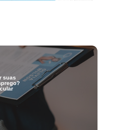
r suas
emprego?
cular