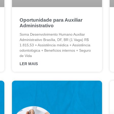
Oportunidade para Auxiliar
Administrativo
Soma Desenvolvimento Humano Auxiliar
Administrativo Brasília, DF, BR (1 Vaga) R$
1.815,53 + Assistência médica + Assistência
odontológica + Benefícios internos + Seguro
de Vida
LER MAIS