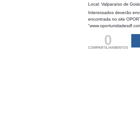
Local: Valparaíso de Goi
Interessados deverão envi
encontrada no site OPORT
“www.oportunidadesdf.co
0
COMPARTILHAMENTOS
(adsbygoogle = windo
[]).push({});