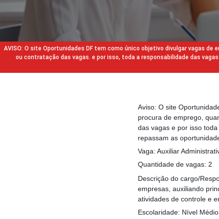
AVISO: O site Oportunidades DF tem como único objetivo divulgar vagas de
ou contratação das vagas. e por isso, toda a responsabilidade das va
Aviso: O site Oportunida
procura de emprego, quan
das vagas e por isso tod
repassam as oportunidade
Vaga: Auxiliar Administrati
Quantidade de vagas: 2
Descrição do cargo/Respon
empresas, auxiliando prin
atividades de controle e
Escolaridade: Nível Médi