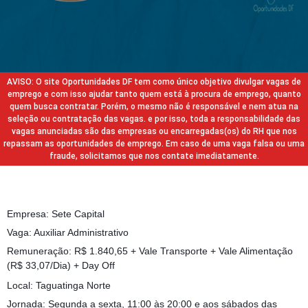
AVISO: O site Oportunidades DF tem como único objetivo divulgar vagas de
emprego e com isso ajudar tanto quem está à procura de emprego, quanto
quem busca contratar. Porém, o mesmo não é responsável e nem atua na
seleção ou contratação das vagas. e por isso, toda a responsabilidade das
vagas anunciadas são das empresas ou encarregadas(os) do RH que nos
repassam as oportunidades de emprego. Em caso de uma vaga falsa ou uma
fraude, solicitamos que nos contate imediatamente.
Empresa: Sete Capital
Vaga: Auxiliar Administrativo
Remuneração: R$ 1.840,65 + Vale Transporte + Vale Alimentação
(R$ 33,07/Dia) + Day Off
Local: Taguatinga Norte
Jornada: Segunda a sexta, 11:00 às 20:00 e aos sábados das