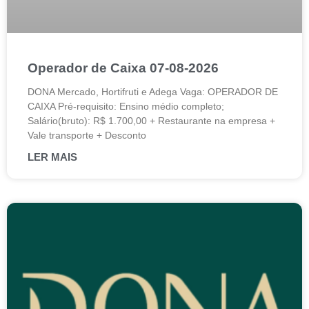
Operador de Caixa 07-08-2026
DONA Mercado, Hortifruti e Adega Vaga: OPERADOR DE
CAIXA Pré-requisito: Ensino médio completo;
Salário(bruto): R$ 1.700,00 + Restaurante na empresa +
Vale transporte + Desconto
LER MAIS