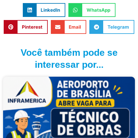
LinkedIn
WhatsApp
Pinterest
Email
Telegram
Você também pode se
interessar por...