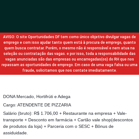
AVISO: O site Oportunidades DF tem como único objetivo divulgar vagas de
emprego e com isso ajudar tanto quem está à procura de emprego, quanto
quem busca contratar. Porém, o mesmo não é responsável e nem atua na
seleção ou contratação das vagas. e por isso, toda a responsabilidade das
vagas anunciadas são das empresas ou encarregadas(os) do RH que nos
repassam as oportunidades de emprego. Em caso de uma vaga falsa ou uma
fraude, solicitamos que nos contate imediatamente.
DONA Mercado, Hortifrúti e Adega
Cargo: ATENDENTE DE PIZZARIA
Salário (bruto): R$ 1.706,00 + Restaurante na empresa + Vale-
transporte + Desconto em farmácia + Cartão vale shop(descontos
de produtos da loja) + Parceria com o SESC + Bônus de
assiduidade.