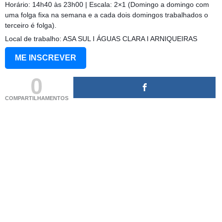
Horário: 14h40 às 23h00 | Escala: 2×1 (Domingo a domingo com
uma folga fixa na semana e a cada dois domingos trabalhados o
terceiro é folga).
Local de trabalho: ASA SUL I ÁGUAS CLARA I ARNIQUEIRAS
ME INSCREVER
0
COMPARTILHAMENTOS
(adsbygoogle = window.adsbygoogle || []).push({});
(adsbygoogle = window.adsbygoogle || []).push({});