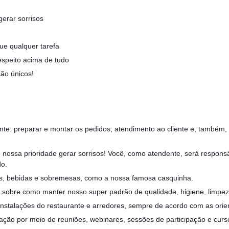
gerar sorrisos
ue qualquer tarefa
speito acima de tudo
são únicos!
ante: preparar e montar os pedidos; atendimento ao cliente e, também
é nossa prioridade gerar sorrisos! Você, como atendente, será respon
do.
as, bebidas e sobremesas, como a nossa famosa casquinha.
 sobre como manter nosso super padrão de qualidade, higiene, limpe
 instalações do restaurante e arredores, sempre de acordo com as ori
ção por meio de reuniões, webinares, sessões de participação e cursos