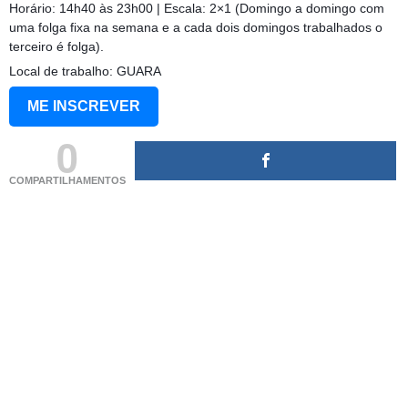
Horário: 14h40 às 23h00 | Escala: 2×1 (Domingo a domingo com
uma folga fixa na semana e a cada dois domingos trabalhados o
terceiro é folga).
Local de trabalho: GUARA
ME INSCREVER
0
COMPARTILHAMENTOS
(adsbygoogle = window.adsbygoogle || []).push({});
(adsbygoogle = window.adsbygoogle || []).push({});