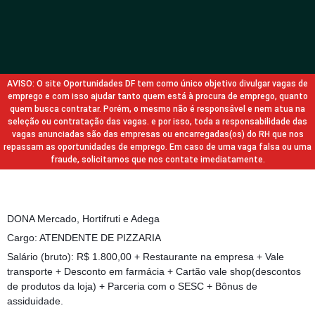
AVISO: O site Oportunidades DF tem como único objetivo divulgar vagas de
emprego e com isso ajudar tanto quem está à procura de emprego, quanto
quem busca contratar. Porém, o mesmo não é responsável e nem atua na
seleção ou contratação das vagas. e por isso, toda a responsabilidade das
vagas anunciadas são das empresas ou encarregadas(os) do RH que nos
repassam as oportunidades de emprego. Em caso de uma vaga falsa ou uma
fraude, solicitamos que nos contate imediatamente.
DONA Mercado, Hortifruti e Adega
Cargo: ATENDENTE DE PIZZARIA
Salário (bruto): R$ 1.800,00 + Restaurante na empresa + Vale
transporte + Desconto em farmácia + Cartão vale shop(descontos
de produtos da loja) + Parceria com o SESC + Bônus de
assiduidade.