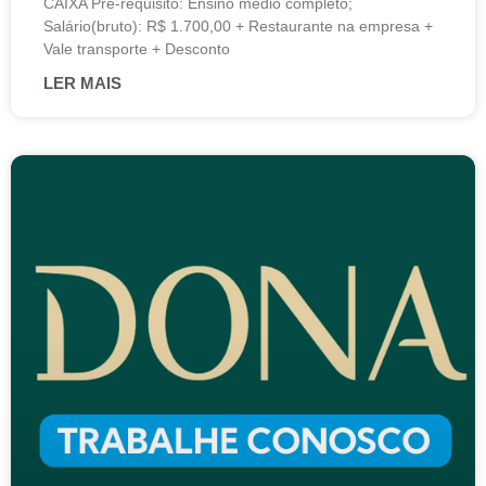
CAIXA Pré-requisito: Ensino médio completo;
Salário(bruto): R$ 1.700,00 + Restaurante na empresa +
Vale transporte + Desconto
LER MAIS