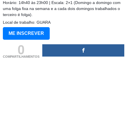
Horário: 14h40 às 23h00 | Escala: 2×1 (Domingo a domingo com
uma folga fixa na semana e a cada dois domingos trabalhados o
terceiro é folga).
Local de trabalho: GUARA
ME INSCREVER
0
COMPARTILHAMENTOS
(adsbygoogle = window.adsbygoogle || []).push({});
(adsbygoogle = window.adsbygoogle || []).push({});