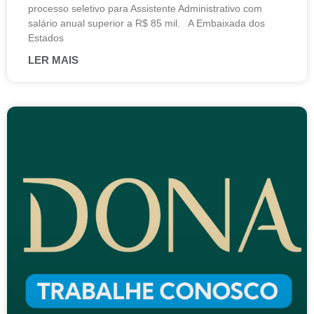
processo seletivo para Assistente Administrativo com
salário anual superior a R$ 85 mil. A Embaixada dos
Estados
LER MAIS