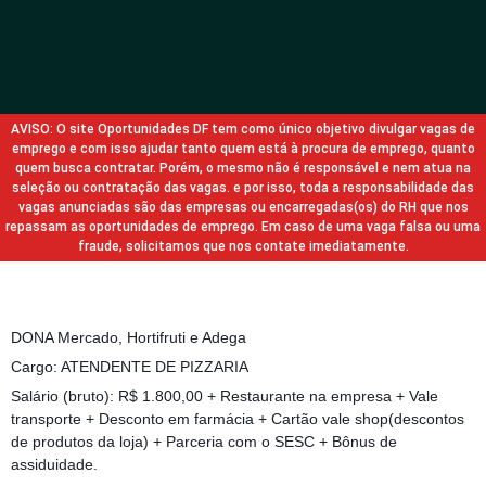
AVISO: O site Oportunidades DF tem como único objetivo divulgar vagas de
emprego e com isso ajudar tanto quem está à procura de emprego, quanto
quem busca contratar. Porém, o mesmo não é responsável e nem atua na
seleção ou contratação das vagas. e por isso, toda a responsabilidade das
vagas anunciadas são das empresas ou encarregadas(os) do RH que nos
repassam as oportunidades de emprego. Em caso de uma vaga falsa ou uma
fraude, solicitamos que nos contate imediatamente.
DONA Mercado, Hortifruti e Adega
Cargo: ATENDENTE DE PIZZARIA
Salário (bruto): R$ 1.800,00 + Restaurante na empresa + Vale
transporte + Desconto em farmácia + Cartão vale shop(descontos
de produtos da loja) + Parceria com o SESC + Bônus de
assiduidade.