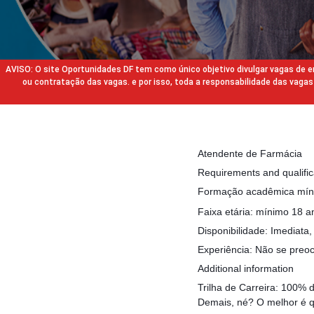
AVISO: O site Oportunidades DF tem como único objetivo divulgar vagas de
ou contratação das vagas. e por isso, toda a responsabilidade das va
Atendente de Farmácia
Requirements and qualific
Formação acadêmica míni
Faixa etária: mínimo 18 a
Disponibilidade: Imediata,
Experiência: Não se preoc
Additional information
Trilha de Carreira: 100%
Demais, né? O melhor é q