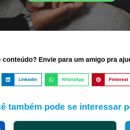
conteúdo? Envie para um amigo pra ajud
LinkedIn
WhatsApp
Pinterest
ê também pode se interessar po