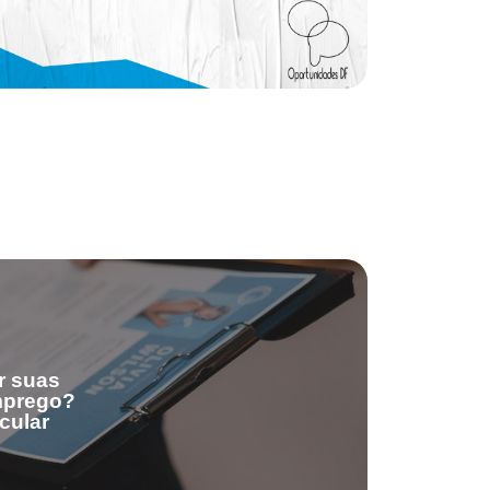
r suas
emprego?
cular