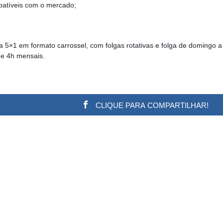
mpatíveis com o mercado;
a 5×1 em formato carrossel, com folgas rotativas e folga de domingo 
de 4h mensais.
CLIQUE PARA COMPARTILHAR!
w.adsbygoogle || []).push({}); (adsbygoogle = window.a