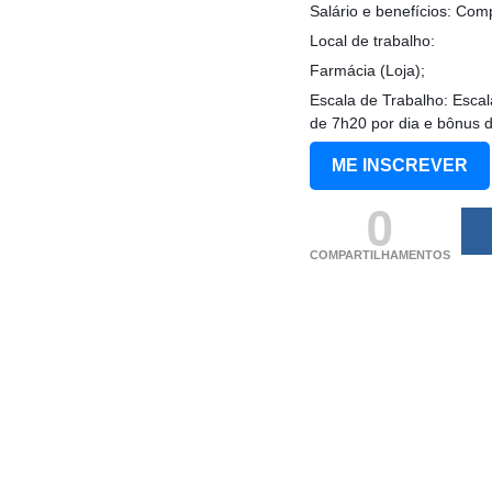
Salário e benefícios: Co
Local de trabalho:
Farmácia (Loja);
Escala de Trabalho: Escal
de 7h20 por dia e bônus 
ME INSCREVER
0
COMPARTILHAMENTOS
(adsbygoogle = windo
[]).push({});