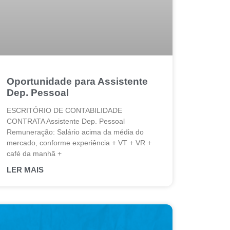
Oportunidade para Assistente
Dep. Pessoal
ESCRITÓRIO DE CONTABILIDADE
CONTRATA Assistente Dep. Pessoal
Remuneração: Salário acima da média do
mercado, conforme experiência + VT + VR +
café da manhã +
LER MAIS