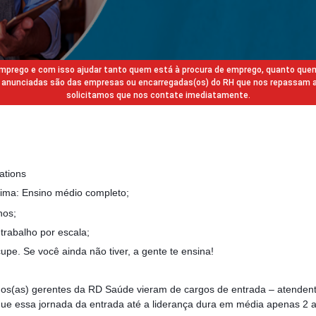
 emprego e com isso ajudar tanto quem está à procura de emprego, quanto que
gas anunciadas são das empresas ou encarregadas(os) do RH que nos repassam 
solicitamos que nos contate imediatamente.
ations
ma: Ensino médio completo;
nos;
 trabalho por escala;
upe. Se você ainda não tiver, a gente te ensina!
 dos(as) gerentes da RD Saúde vieram de cargos de entrada – atendent
ue essa jornada da entrada até a liderança dura em média apenas 2 