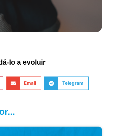
á-lo a evoluir
Email
Telegram
r...