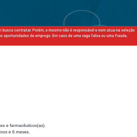
m busca contratar. Porém, o mesmo não é responsável e nem atua na seleção
as oportunidades de emprego. Em caso de uma vaga falsa ou uma fraude,
es e farmacêuticos(as).
anos e 6 meses.