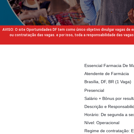
AVISO: O site Oportunidades DF tem como único objetivo divulgar vagas de
ou contratação das vagas. e por isso, toda a responsabilidade das va
Essencial Farmacia De M
Atendente de Farmácia
Brasília, DF, BR (1 Vaga)
Presencial
Salário + Bônus por resul
Descrição e Responsabili
Horário: De segunda a se
Nível: Operacional
Regime de contratação: E