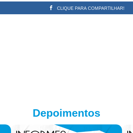
CLIQUE PARA COMPARTILHAR!
w.adsbygoogle || []).push({}); (adsbygoogle = window.a
Depoimentos