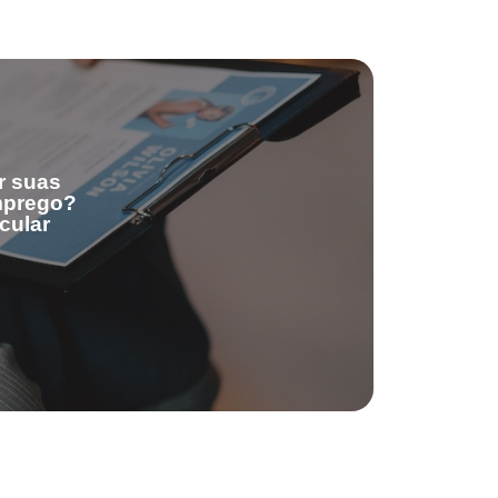
r suas
emprego?
cular