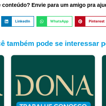
conteúdo? Envie para um amigo pra ajud
LinkedIn
WhatsApp
Pinterest
ê também pode se interessar po