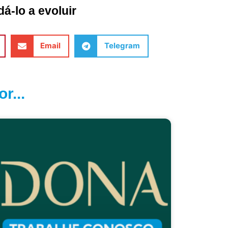
á-lo a evoluir
Email
Telegram
r...