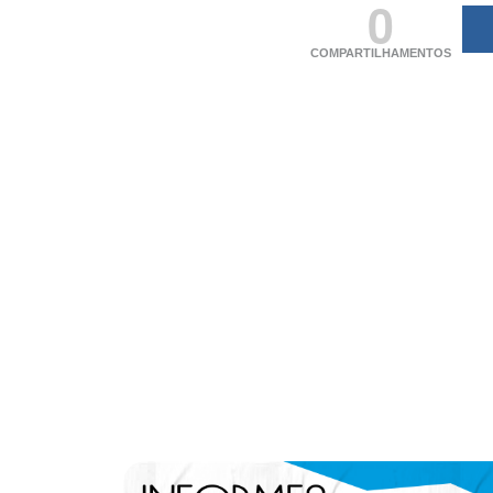
0
COMPARTILHAMENTOS
(adsbygoogle = windo
[]).push({});