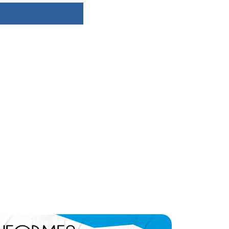
dsbygoogle ||