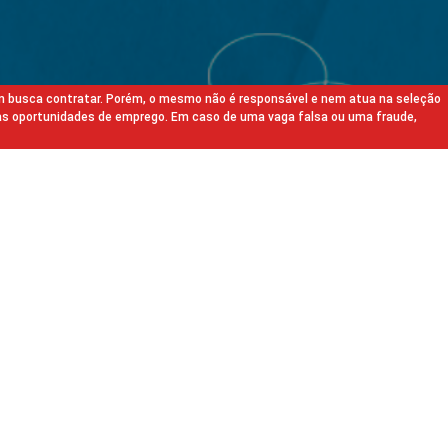
m busca contratar. Porém, o mesmo não é responsável e nem atua na seleção
as oportunidades de emprego. Em caso de uma vaga falsa ou uma fraude,