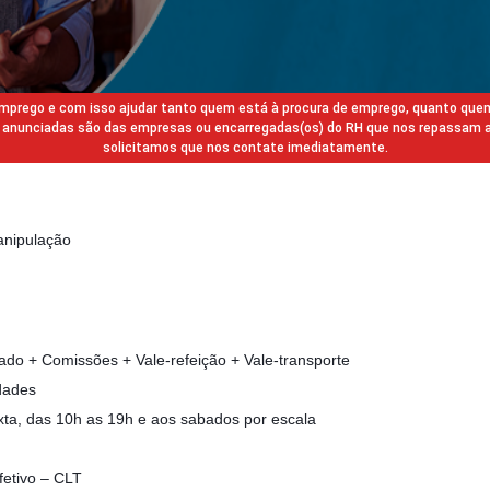
 emprego e com isso ajudar tanto quem está à procura de emprego, quanto que
gas anunciadas são das empresas ou encarregadas(os) do RH que nos repassam 
solicitamos que nos contate imediatamente.
anipulação
tado + Comissões + Vale-refeição + Vale-transporte
dades
xta, das 10h as 19h e aos sabados por escala
fetivo – CLT