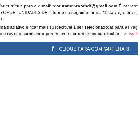
ar currículo para o e-mail:
recrutamentosrhdf@gmail.com
É impresci
te OPORTUNIDADES DF, informe da seguinte forma: “Esta vaga foi vist
m“.
 mais atrativo e ficar mais suscecítivel a ser selecionado(a) para as v
ão e revisão curricular agora mesmo por um preço baratissímo –>
wa.l
CLIQUE PARA COMPARTILHAR!
w.adsbygoogle || []).push({}); (adsbygoogle = window.a