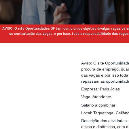
AVISO: O site Oportunidades DF tem como único objetivo divulgar vagas de
ou contratação das vagas. e por isso, toda a responsabilidade das va
Aviso: O site Oportunida
procura de emprego, quan
das vagas e por isso tod
repassam as oportunidade
Empresa: Paris Joias
Vaga: Atendente
Salário a combinar
Local: Taguatinga, Ceilân
Descrição das atividades:
ativas e dinâmicas, com di