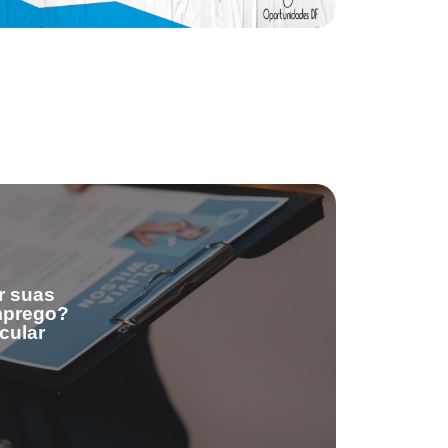
r suas
emprego?
cular