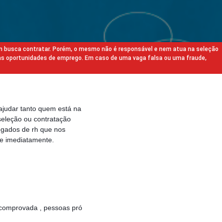
m busca contratar. Porém, o mesmo não é responsável e nem atua na seleção
as oportunidades de emprego. Em caso de uma vaga falsa ou uma fraude,
ajudar tanto quem está na
eleção ou contratação
egados de rh que nos
e imediatamente.
s comprovada , pessoas pró