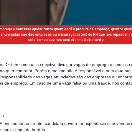
 emprego e com isso ajudar tanto quem está à procura de emprego, quanto que
gas anunciadas são das empresas ou encarregadas(os) do RH que nos repassam 
solicitamos que nos contate imediatamente.
des DF tem como único objetivo divulgar vagas de emprego e com isso 
to quer contratar. Porém o mesmo não é responsável e nem atua na s
a responsabilidade das vagas anunciadas são das empresas ou encarr
s de emprego. Em caso de uma vaga falsa ou uma fraude, nos contat
dia
 Atendimento ao cliente, candidato deverá ter experiência com venda
sponibilidade de horário.