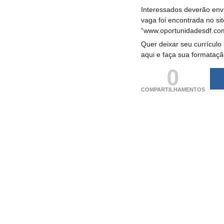
Interessados deverão envi
vaga foi encontrada no si
“www.oportunidadesdf.co
Quer deixar seu currículo
aqui e faça sua formataç
0
COMPARTILHAMENTOS
(adsbygoogle = windo
[]).push({});