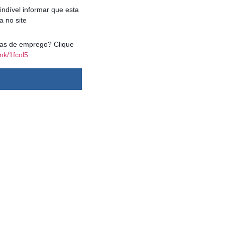
ndível informar que esta
a no site
agas de emprego? Clique
ink/1fcol5
dsbygoogle ||