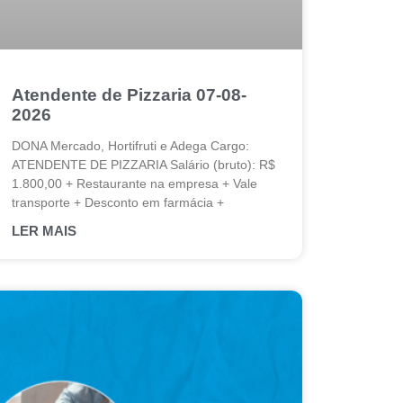
Atendente de Pizzaria 07-08-
2026
DONA Mercado, Hortifruti e Adega Cargo:
ATENDENTE DE PIZZARIA Salário (bruto): R$
1.800,00 + Restaurante na empresa + Vale
transporte + Desconto em farmácia +
LER MAIS