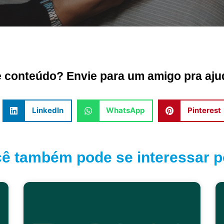
conteúdo? Envie para um amigo pra ajud
LinkedIn
WhatsApp
Pinterest
ê também pode se interessar po