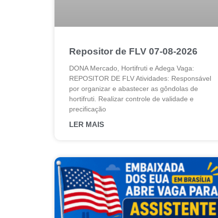
Repositor de FLV 07-08-2026
DONA Mercado, Hortifruti e Adega Vaga:
REPOSITOR DE FLV Atividades: Responsável
por organizar e abastecer as gôndolas de
hortifruti. Realizar controle de validade e
precificação
LER MAIS