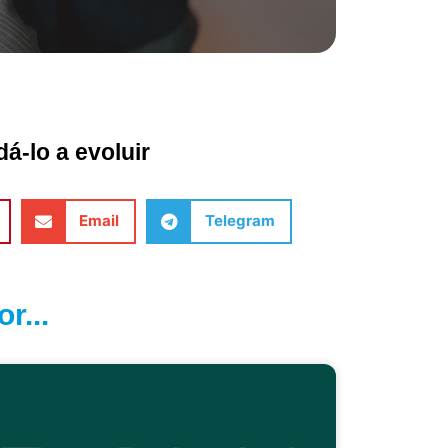
á-lo a evoluir
Email
Telegram
r...