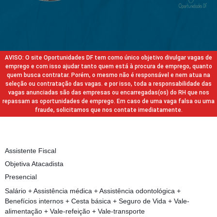
AVISO: O site Oportunidades DF tem como único objetivo divulgar vagas de
emprego e com isso ajudar tanto quem está à procura de emprego, quanto
quem busca contratar. Porém, o mesmo não é responsável e nem atua na
seleção ou contratação das vagas. e por isso, toda a responsabilidade das
vagas anunciadas são das empresas ou encarregadas(os) do RH que nos
repassam as oportunidades de emprego. Em caso de uma vaga falsa ou uma
fraude, solicitamos que nos contate imediatamente.
Assistente Fiscal
Objetiva Atacadista
Presencial
Salário + Assistência médica + Assistência odontológica +
Benefícios internos + Cesta básica + Seguro de Vida + Vale-
alimentação + Vale-refeição + Vale-transporte