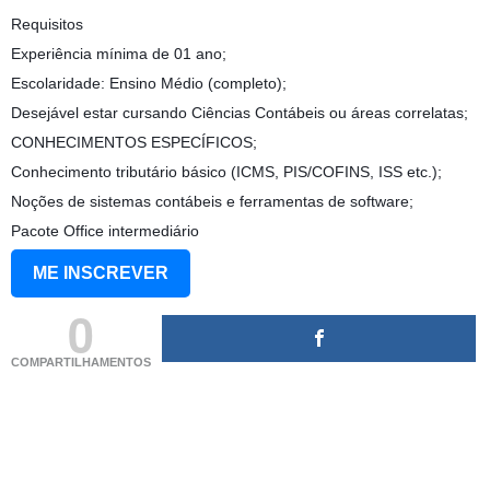
Requisitos
Experiência mínima de 01 ano;
Escolaridade: Ensino Médio (completo);
Desejável estar cursando Ciências Contábeis ou áreas correlatas;
CONHECIMENTOS ESPECÍFICOS;
Conhecimento tributário básico (ICMS, PIS/COFINS, ISS etc.);
Noções de sistemas contábeis e ferramentas de software;
Pacote Office intermediário
ME INSCREVER
0
COMPARTILHAMENTOS
(adsbygoogle = window.adsbygoogle || []).push({});
(adsbygoogle = window.adsbygoogle || []).push({});