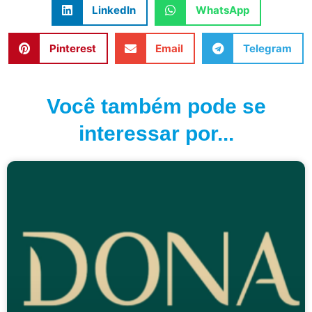
LinkedIn
WhatsApp
Pinterest
Email
Telegram
Você também pode se
interessar por...