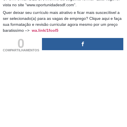
vista no site “www.oportunidadesdf.com“.
Quer deixar seu currículo mais atrativo e ficar mais suscecítivel a
ser selecionado(a) para as vagas de emprego? Clique aqui e faça
sua formatação e revisão curricular agora mesmo por um preço
baratissímo –>
wa.link/1fcol5
0
COMPARTILHAMENTOS
(adsbygoogle = window.adsbygoogle || []).push({});
(adsbygoogle = window.adsbygoogle || []).push({});