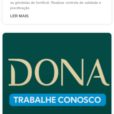
as gôndolas de hortifruti. Realizar controle de validade e
precificação
LER MAIS