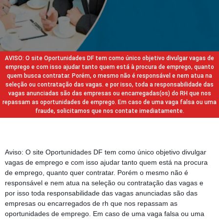
AVISO: O site Oportunidades DF tem como único objetivo divulgar vagas de
emprego e com isso ajudar tanto quem está à procura de emprego, quanto
quem busca contratar. Porém, o mesmo não é responsável e nem atua na
seleção ou contratação das vagas. e por isso, toda a responsabilidade das
vagas anunciadas são das empresas ou encarregadas(os) do RH que nos
repassam as oportunidades de emprego. Em caso de uma vaga falsa ou uma
fraude, solicitamos que nos contate imediatamente.
Aviso: O site Oportunidades DF tem como único objetivo divulgar
vagas de emprego e com isso ajudar tanto quem está na procura
de emprego, quanto quer contratar. Porém o mesmo não é
responsável e nem atua na seleção ou contratação das vagas e
por isso toda responsabilidade das vagas anunciadas são das
empresas ou encarregados de rh que nos repassam as
oportunidades de emprego. Em caso de uma vaga falsa ou uma