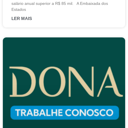
salário anual superior a R$ 85 mil. A Embaixada dos
Estados
LER MAIS