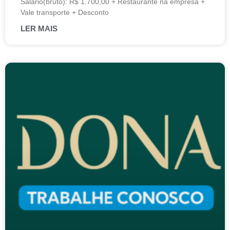
Salário(bruto): R$ 1.700,00 + Restaurante na empresa +
Vale transporte + Desconto
LER MAIS