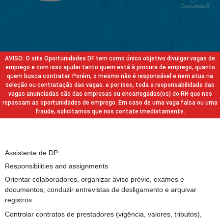
AVISO: O site Oportunidades DF tem como único objetivo divulgar vagas de
emprego e com isso ajudar tanto quem está à procura de emprego, quanto
quem busca contratar. Porém, o mesmo não é responsável e nem atua na
seleção ou contratação das vagas. e por isso, toda a responsabilidade das
vagas anunciadas são das empresas ou encarregadas(os) do RH que nos
repassam as oportunidades de emprego. Em caso de uma vaga falsa ou uma
fraude, solicitamos que nos contate imediatamente.
Assistente de DP
Responsibilities and assignments
Orientar colaboradores, organizar aviso prévio, exames e
documentos; conduzir entrevistas de desligamento e arquivar
registros
Controlar contratos de prestadores (vigência, valores, tributos),