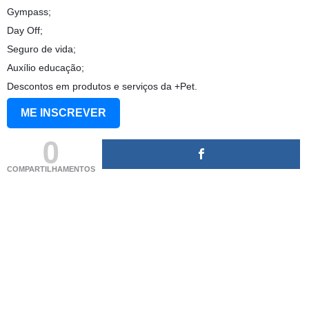
Gympass;
Day Off;
Seguro de vida;
Auxílio educação;
Descontos em produtos e serviços da +Pet.
ME INSCREVER
0
COMPARTILHAMENTOS
(adsbygoogle = window.adsbygoogle || []).push({});
(adsbygoogle = window.adsbygoogle || []).push({});