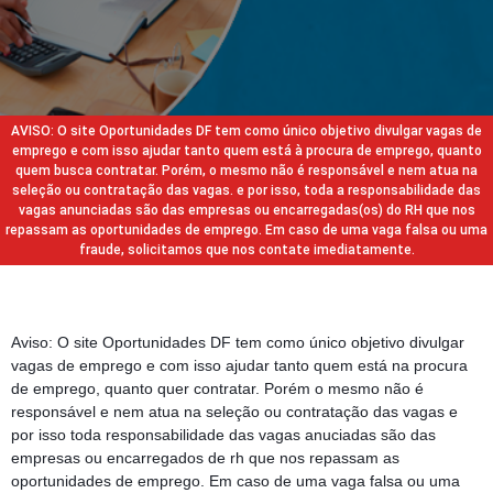
AVISO: O site Oportunidades DF tem como único objetivo divulgar vagas de
emprego e com isso ajudar tanto quem está à procura de emprego, quanto
quem busca contratar. Porém, o mesmo não é responsável e nem atua na
seleção ou contratação das vagas. e por isso, toda a responsabilidade das
vagas anunciadas são das empresas ou encarregadas(os) do RH que nos
repassam as oportunidades de emprego. Em caso de uma vaga falsa ou uma
fraude, solicitamos que nos contate imediatamente.
Aviso: O site Oportunidades DF tem como único objetivo divulgar
vagas de emprego e com isso ajudar tanto quem está na procura
de emprego, quanto quer contratar. Porém o mesmo não é
responsável e nem atua na seleção ou contratação das vagas e
por isso toda responsabilidade das vagas anuciadas são das
empresas ou encarregados de rh que nos repassam as
oportunidades de emprego. Em caso de uma vaga falsa ou uma