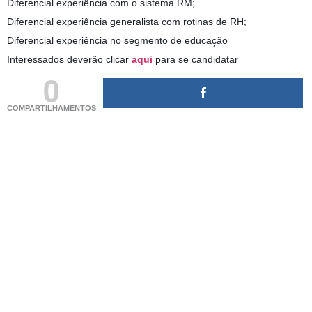
Diferencial experiência com o sistema RM;
Diferencial experiência generalista com rotinas de RH;
Diferencial experiência no segmento de educação
Interessados deverão clicar
aqui
para se candidatar
0
COMPARTILHAMENTOS
(adsbygoogle = window.adsbygoogle || []).push({});
(adsbygoogle = window.adsbygoogle || []).push({});