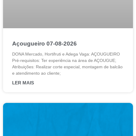
Açougueiro 07-08-2026
DONA Mercado, Hortifruti e Adega Vaga: AÇOUGUEIRO
Pré-requisitos: Ter experiência na área de AÇOUGUE;
Atribuições: Realizar corte especial, montagem de balcão
e atendimento ao cliente;
LER MAIS