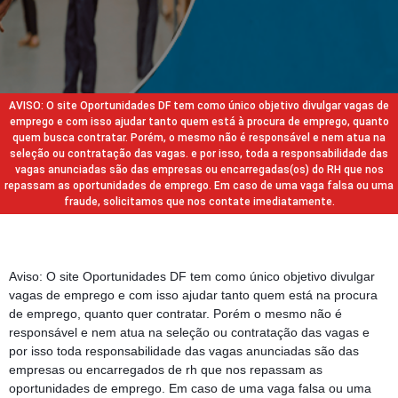
AVISO: O site Oportunidades DF tem como único objetivo divulgar vagas de
emprego e com isso ajudar tanto quem está à procura de emprego, quanto
quem busca contratar. Porém, o mesmo não é responsável e nem atua na
seleção ou contratação das vagas. e por isso, toda a responsabilidade das
vagas anunciadas são das empresas ou encarregadas(os) do RH que nos
repassam as oportunidades de emprego. Em caso de uma vaga falsa ou uma
fraude, solicitamos que nos contate imediatamente.
Aviso: O site Oportunidades DF tem como único objetivo divulgar
vagas de emprego e com isso ajudar tanto quem está na procura
de emprego, quanto quer contratar. Porém o mesmo não é
responsável e nem atua na seleção ou contratação das vagas e
por isso toda responsabilidade das vagas anunciadas são das
empresas ou encarregados de rh que nos repassam as
oportunidades de emprego. Em caso de uma vaga falsa ou uma