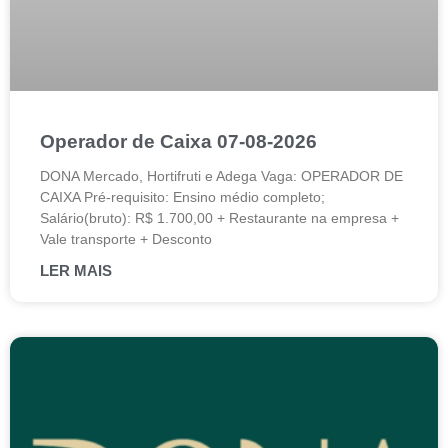
Operador de Caixa 07-08-2026
DONA Mercado, Hortifruti e Adega Vaga: OPERADOR DE
CAIXA Pré-requisito: Ensino médio completo;
Salário(bruto): R$ 1.700,00 + Restaurante na empresa +
Vale transporte + Desconto
LER MAIS